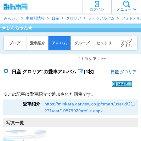
ログイン
メニュー
みんカラ
車種別情報
日産
グロリア
フォトアルバム
フォトアル
★しんちゃん★
ラップ
ブログ
愛車紹介
アルバム
グループ
ヒストリ
タイム
"トヨタ ア ... >>
"日産 グロリア"の愛車アルバム
[1枚]
日産 グロリア
※この記事は愛車紹介で追加された画像です。
愛車紹介
https://minkara.carview.co.jp/smart/userid/211
271/car/1087992/profile.aspx
写真一覧