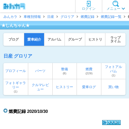
ログイン
メニュー
みんカラ
車種別情報
日産
グロリア
燃費記録
燃費記録一覧
★しんちゃん★
ラップ
ブログ
愛車紹介
アルバム
グループ
ヒストリ
タイム
日産 グロリア
フォトアル
整備
燃費
プロフィール
パーツ
バム
(8)
(229)
(1)
フォトギャラ
クルマレビ
ヒストリー
愛車ログ
買い物
リー
ュー
(1)
燃費記録 2020/10/30