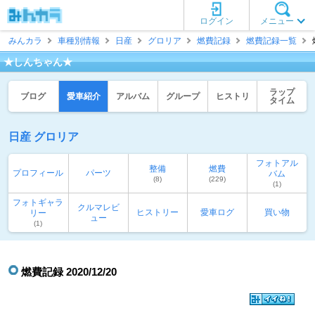
ログイン
メニュー
みんカラ
車種別情報
日産
グロリア
燃費記録
燃費記録一覧
★しんちゃん★
ラップ
ブログ
愛車紹介
アルバム
グループ
ヒストリ
タイム
日産 グロリア
フォトアル
整備
燃費
プロフィール
パーツ
バム
(8)
(229)
(1)
フォトギャラ
クルマレビ
ヒストリー
愛車ログ
買い物
リー
ュー
(1)
燃費記録 2020/12/20