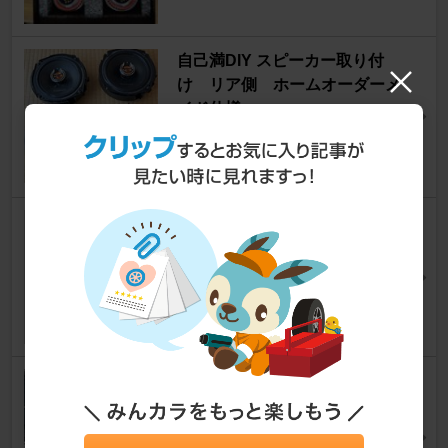
自己満DIY スピーカー取り付
け リア側 ホームオーダーメ
イド仕様
フレアワゴンカスタムスタイル
[MM94S]
カスタムＹＹさん
5
車速感応式ドアロック取付（C
EP製）
フレアワゴンカスタムスタイル
[MM94S]
elgrand8890さん
4
HID屋 L1B LED フォグランプ 2
色切り替え 【2024年モデル】
取付