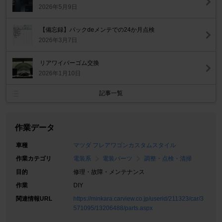
2026年5月9日
【備忘録】パックdeメンテでの24か月点検
2026年3月7日
リアワイパーゴム交換
2026年1月10日
記事一覧
作業データ
車種
マツダ フレアワゴンカスタムスタイル
作業カテゴリ
電装系
電装パーツ
調整・点検・清掃
目的
修理・故障・メンテナンス
作業
DIY
関連情報URL
https://minkara.carview.co.jp/userid/211323/car/3
571095/13206488/parts.aspx