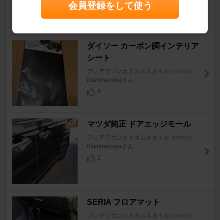
会員登録をして使う
フレアワゴンカスタムスタイル
[MM94S]
elgrand8890さん
3
ダイソー カーボン調インテリア
シート
フレアワゴンカスタムスタイル
[MM94S]
ibuminayunaさん
4
マツダ純正 ドアエッジモール
フレアワゴンカスタムスタイル
[MM94S]
ibuminayunaさん
2
SERIA フロアマット
フレアワゴンカスタムスタイル
[MM94S]