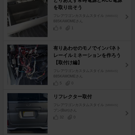
とりあえず常時電源とACC電源
を取り出そう
フレアワゴンカスタムスタイル
[MM94S]
885KAMOMEさん
8
1
有りあわせのモノでインパネト
レーイルミネーションを作ろう
【取付け編】
フレアワゴンカスタムスタイル
[MM94S]
885KAMOMEさん
5
0
リフレクター取付
フレアワゴンカスタムスタイル
[MM94S]
ブン(Bun)さん
32
0