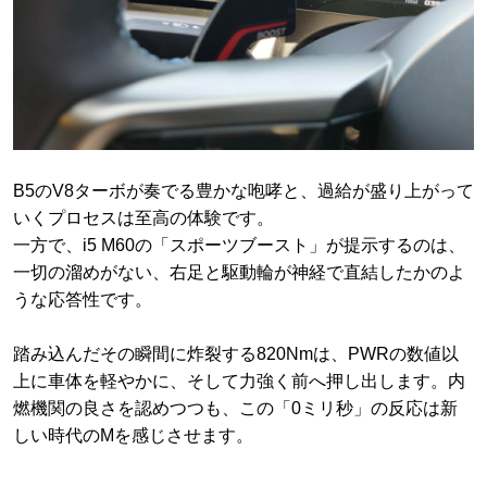
​B5のV8ターボが奏でる豊かな咆哮と、過給が盛り上がって
いくプロセスは至高の体験です。
一方で、i5 M60の「スポーツブースト」が提示するのは、
一切の溜めがない、右足と駆動輪が神経で直結したかのよ
うな応答性です。
踏み込んだその瞬間に炸裂する820Nmは、PWRの数値以
上に車体を軽やかに、そして力強く前へ押し出します。内
燃機関の良さを認めつつも、この「0ミリ秒」の反応は新
しい時代のMを感じさせます。