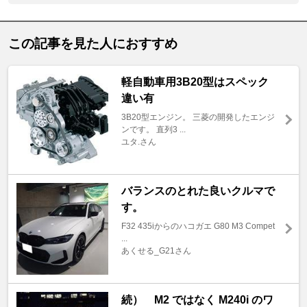
この記事を見た人におすすめ
軽自動車用3B20型はスペック
違い有
3B20型エンジン。 三菱の開発したエンジ
ンです。 直列3 ...
ユタ.さん
バランスのとれた良いクルマで
す。
F32 435iからのハコガエ G80 M3 Compet
...
あくせる_G21さん
続） M2 ではなく M240i のワ