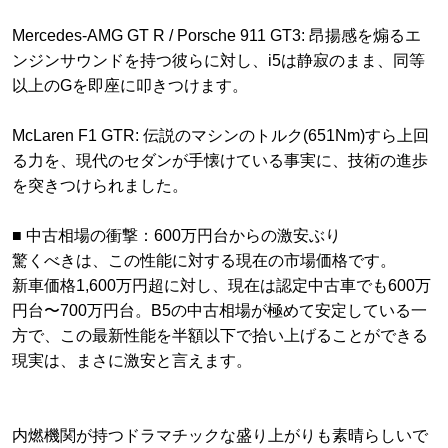
​Mercedes-AMG GT R / Porsche 911 GT3: 昂揚感を煽るエ
ンジンサウンドを持つ彼らに対し、i5は静寂のまま、同等
以上のGを即座に叩きつけます。
​McLaren F1 GTR: 伝説のマシンのトルク(651Nm)すら上回
る力を、現代のセダンが手懐けている事実に、技術の進歩
を突きつけられました。
​■ 中古相場の衝撃：600万円台からの激安ぶり
​驚くべきは、この性能に対する現在の市場価格です。
新車価格1,600万円超に対し、現在は認定中古車でも600万
円台〜700万円台。B5の中古相場が極めて安定している一
方で、この最新性能を半額以下で拾い上げることができる
現実は、まさに激安と言えます。
​内燃機関が持つドラマチックな盛り上がりも素晴らしいで