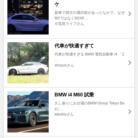
ケ
新車で両方の選択肢があったなかで、なぜ
M2ではなくM240 ...
６気筒ライフさん
代車が快適すぎて
代車が快適すぎる BMW 電気自動車 i4 「Z
...
shoyunさん
BMW i4 M60 試乗
久し振りにお台場のBMW Group Tokyo Ba
yに ...
atsuhlyさん