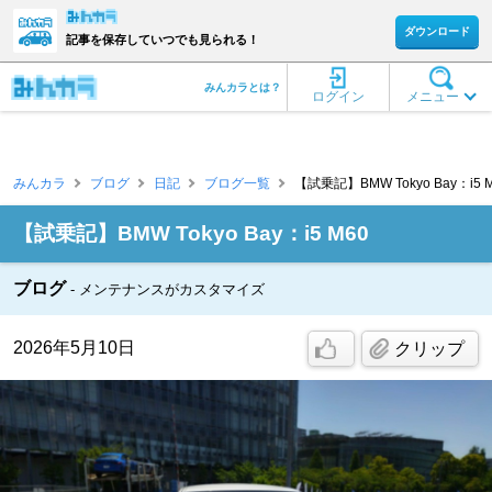
ダウンロード
記事を保存していつでも見られる！
みんカラとは？
ログイン
メニュー
みんカラ
ブログ
日記
ブログ一覧
​【試乗記】BMW Tokyo Bay：i5 M
​【試乗記】BMW Tokyo Bay：i5 M60
ブログ
メンテナンスがカスタマイズ
2026年5月10日
クリップ