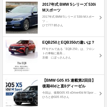
2017年式 BMW 5シリーズ 530i
Mスポーツ
2017年式 BMW 5シリーズ 530i Mスポー
ツ ...
ひで777 B5さん
EQB250とEQB350の違いは？
FFモデルである「EQB 250」は、フロン
トの車軸に最高 ...
京都 にぼっさんさん
【BMW G05 X5 連載第2回目】
後期40dと直6ディーゼル
今回は、後期G05 X5 xDrive40d M Spor ...
ひろと@G05 X5さん