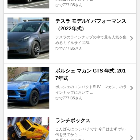
ひで777 B5さん
テスラ モデルY パフォーマンス
（2022年式）
テスラのラインナップの中で最も人気を集
めるミドルサイズSU ...
ひで777 B5さん
ポルシェ マカン GTS 年式: 201
7年式
ポルシェのコンパクトSUV「マカン」のラ
インナップにおいて ...
ひで777 B5さん
ランチボックス
こんばんは シンパチです 今日はまず ポル
伝を見てから ...