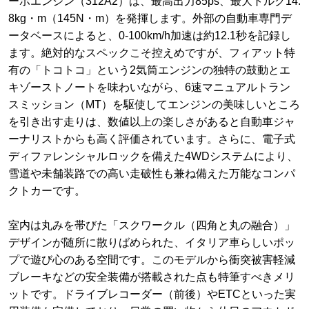
ーボエンジン（312A2）は、最高出力85ps、最大トルク14.
8kg・m（145N・m）を発揮します。外部の自動車専門デ
ータベースによると、0-100km/h加速は約12.1秒を記録し
ます。絶対的なスペックこそ控えめですが、フィアット特
有の「トコトコ」という2気筒エンジンの独特の鼓動とエ
キゾーストノートを味わいながら、6速マニュアルトラン
スミッション（MT）を駆使してエンジンの美味しいところ
を引き出す走りは、数値以上の楽しさがあると自動車ジャ
ーナリストからも高く評価されています。さらに、電子式
ディファレンシャルロックを備えた4WDシステムにより、
雪道や未舗装路での高い走破性も兼ね備えた万能なコンパ
クトカーです。
室内は丸みを帯びた「スクワークル（四角と丸の融合）」
デザインが随所に散りばめられた、イタリア車らしいポッ
プで遊び心のある空間です。このモデルから衝突被害軽減
ブレーキなどの安全装備が搭載された点も特筆すべきメリ
ットです。ドライブレコーダー（前後）やETCといった実