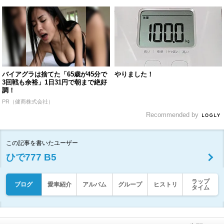
バイアグラは捨てた「65歳が45分で
やりました！
3回戦も余裕」1日31円で朝まで絶好
調！
PR（健商株式会社）
Recommended by
この記事を書いたユーザー
ひで777 B5
ラップ
ブログ
愛車紹介
アルバム
グループ
ヒストリ
タイム