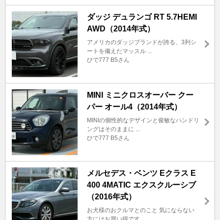
ダッジ デュランゴ RT 5.7HEMI
AWD（2014年式）
アメリカのダッジブランドが誇る、3列シ
ートを備えたマッスル ...
ひで777 B5さん
MINI ミニクロスオーバー クー
パー オール4（2014年式）
MINIの個性的なデザインと俊敏なハンドリ
ングはそのままに ...
ひで777 B5さん
メルセデス・ベンツ Eクラス E
400 4MATIC エクスクルーシブ
（2016年式）
お犬様のおクルマとのこと 気にならない
方にはお買い得です ...