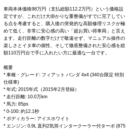
車両本体価格98万円（支払総額112.2万円）という価格設
定ですが、これだけ大掛かりな重整備がすでに完了してい
る点を考慮すると、購入後の突発的な高額修理リスクが極
めて低く、非常に安心感の高い「超お買い得車両」と言え
ます。走行距離の数字だけで敬遠せず、マニュアル操作の
楽しさとイタ車の個性、そして徹底整備された安心感を総
額110万円台で手に入れたい方に最適な一台です。
概要
* 車種・グレード: フィアット パンダ 4x4 (340台限定 特別
仕様車)
* 年式: 2015年式（2015年2月登録）
* 走行距離: 10.0万km
* 馬力: 85ps
* 0-100: 約12.1秒
* ボディカラー: アイスホワイト
* エンジン: 0.9L 直列2気筒インタークーラー付ターボ (875