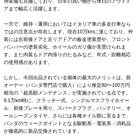
用装備も完備しており、日常の買い物から休日のアウトド
アまで幅広く活躍します。
一方で、維持・運用においてはイタリア車の多走行車なら
ではの注意点が存在します。現在10万kmに達しており、外
装には右前後ドアと左リアドアの板金塗装歴や、フロント
バンパーの塗装劣化、ホイールのガリ傷が見受けられま
す。また内装もドア内張りのたるみなど、年式・距離相応
の使用感があります。
しかし、今回出品されている個体の最大のメリットは、前
オーナー（パンダ専門店で購入）により推定80〜100万円
相当の「超高額メンテナンス」が実施されている点です。
9.1万km時に、クラッチ一式、シングルマスフライホイー
ル、前後ブレーキ周り、スパークプラグ、バッテリー、オ
ールシーズンタイヤ、さらには各種オイル類に至るまで、
パンダのウィークポイントとなる駆動系・電装系・消耗品
が徹底的に新品交換されています。