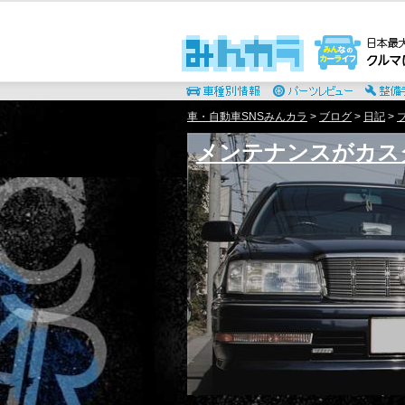
車・自動車SNSみんカラ
>
ブログ
>
日記
>
メンテナンスがカス