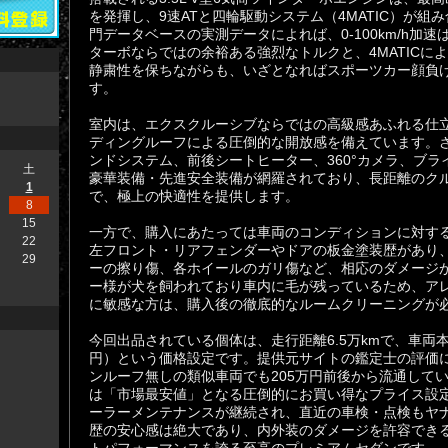
を発揮し、9速ATと四輪駆動システム（4MATIC）が
門データベースの実測データによれば、0-100km/h加速
ターボならではの余裕ある強烈なトルクと、4MATICに
静粛性を保ちながらも、いざとなればスポーツカー顔負
す。
室内は、エクスクルーシブならではの高級感あふれる仕
ディングルーフによる圧倒的な開放感を備えています。さらに
ンドシステム、前後シートヒーター、360°カメラ、ブ
土
豪華装備・先進安全装備が網羅されており、長距離のク
1
で、極上の快適性を提供します。
8
15
一方で、購入にあたっては車両のコンディションに対す
22
左フロント・リアフェンダーやドアの板金塗装歴があり
29
ーの擦り傷、各ホイールのガリ傷など、相応のダメージ
ー様が犬を飼われており車内に毛が残っているため、ア
に敏感な方は、購入後の徹底的なルームクリーニングが
今回出品されている個体は、走行距離6.5万kmで、車両本体
円）という価格設定です。提供元サイトの鑑定士の評価
ンルーフ無しの類似車両でも205万円前後から流通して
は「市場最安値」となる圧倒的にお買い得なプライス設
ーラーメンテナンスが継続され、直近の車検・点検もヤ
歴の安心感は絶大であり、内外装のダメージを許容でき