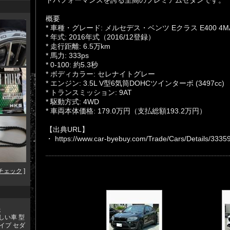
トパフォーマンスを誇る至高のプレミアムセダンです。
概要
* 車種・グレード: メルセデス・ベンツ Eクラス E400 4
* 年式: 2016年式（2016/12登録）
* 走行距離: 6.5万km
* 馬力: 333ps
* 0-100: 約5.3秒
* ボディカラー: セレナイトグレー
* エンジン: 3.5L V型6気筒DOHCツインターボ (3497cc)
* トランスミッション: 9AT
* 駆動方式: 4WD
* 車両本体価格: 179.0万円（支払総額193.2万円）
【出典URL】
・ https://www.car-byebuy.com/Trade/Cars/Details/3335
チェック
]
)
しい車 型
タイプ セダ