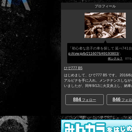
プロフィール
「初心者な息子の車を探して 延べ74
p://cvw.jp/b/2116076/49193803/
」
何シテル？
07/14
ひで777 B5
はじめまして、ひで777 B5 です。 2016/
アルピナを手に入れ、メンテナンスしなが
いましたが、同年9/12に火災炎上し、納車から
884
846
フォロー
フォロ