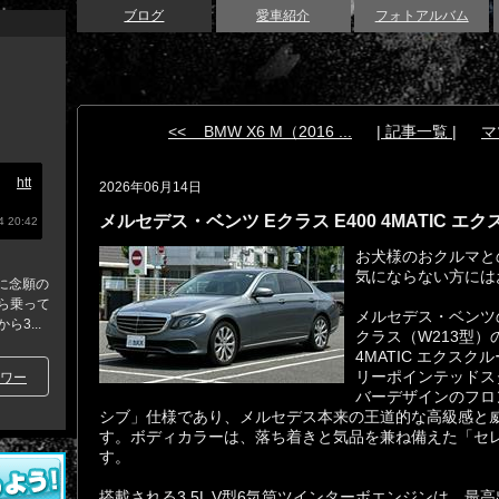
ブログ
愛車紹介
フォトアルバム
<< BMW X6 M（2016 ...
| 記事一覧 |
マツ
1台
htt
2026年06月14日
メルセデス・ベンツ Eクラス E400 4MATIC エ
 20:42
お犬様のおクルマと
気にならない方には
6に念願の
ら乗って
メルセデス・ベンツ
3...
クラス（W213型）
4MATIC エクス
リーポインテッドス
ワー
バーデザインのフロ
シブ」仕様であり、メルセデス本来の王道的な高級感と
す。ボディカラーは、落ち着きと気品を兼ね備えた「セ
す。
搭載される3.5L V型6気筒ツインターボエンジンは、最高出力