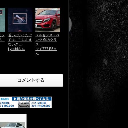
ビッ
若いというだけ
メルセデス・ベ
ジ。
では、手におえ
ンツ GLAクラ
ないク ...
ス ...
t.yoshiさん
ひで777 B5さ
ん
コメントする