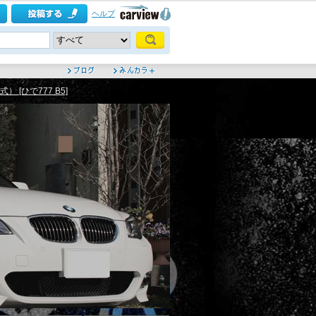
ヘルプ
 [ひで777 B5]