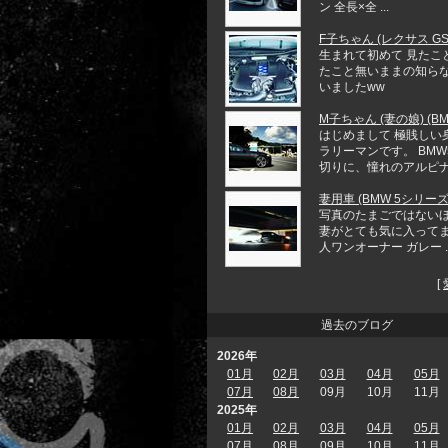
ン 全長×全 ...
F子ちゃん (レクサス GS 
生まれて初めて 見たこ
たこと無いままの知ら
いましたww
M子ちゃん (妻の娘) (BM
はじめまして 極賎しい
ラリーマンです。 BMW5
切りに、憧れのアルピナ .
妻用車 (BMW 5シリーズ
写真のたまごではない
妻がとても気に入ってま
人ワンオーナー ガレー ..
[
過去のブログ
2026年
01月
02月
03月
04月
05月
07月
08月
09月
10月
11月
2025年
01月
02月
03月
04月
05月
07月
08月
09月
10月
11月