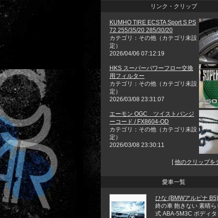
リンク・クリップ
KUMHO TIRE ECSTA Sport S PS
72 255/35/20 285/30/20
カテゴリ：その他（カテゴリ未設
定）
2026/04/06 07:12:19
HKS スーパーパワーフロー交換
用フィルター
カテゴリ：その他（カテゴリ未設
定）
2026/03/08 23:31:07
エーモン OGC ツイストバンジ
ーコード / FX8604-OD
カテゴリ：その他（カテゴリ未設
定）
2026/03/08 23:30:11
[
他のクリップを
愛車一覧
ひな (BMWアルピナ B5
終の車 飽きない 素晴ら
式 ABA-5M3C ボディ