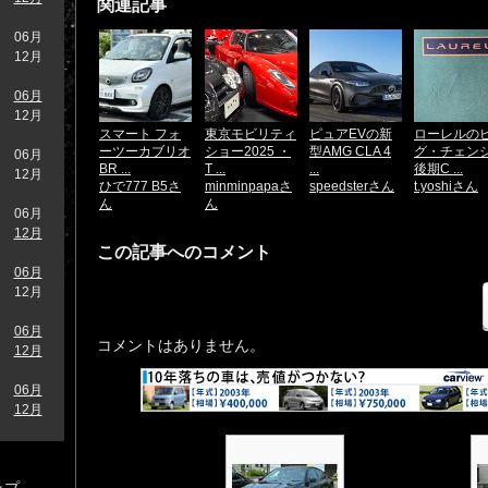
関連記事
06月
12月
06月
12月
スマート フォ
東京モビリティ
ピュアEVの新
ローレルの
ーツーカブリオ
ショー2025 ・
型AMG CLA 4
グ・チェン
06月
BR ...
T ...
...
後期C ...
12月
ひで777 B5さ
minminpapaさ
speedsterさん
t.yoshiさん
ん
ん
06月
12月
この記事へのコメント
06月
12月
06月
コメントはありません。
12月
06月
12月
ップ