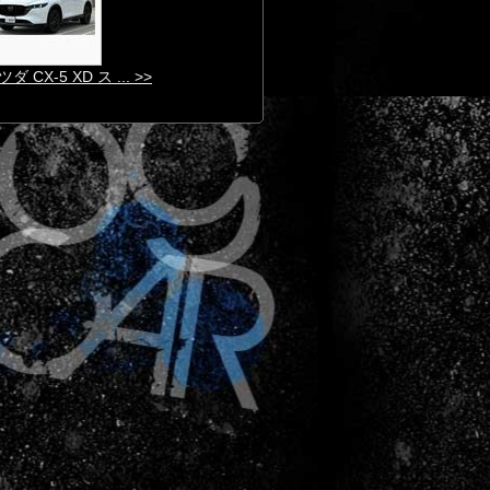
ダ CX-5 XD ス ... >>