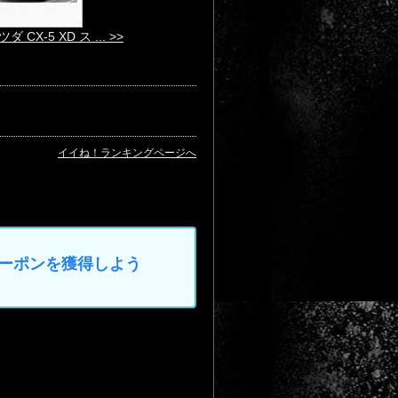
ダ CX-5 XD ス ... >>
イイね！ランキングページへ
なクーポンを獲得しよう