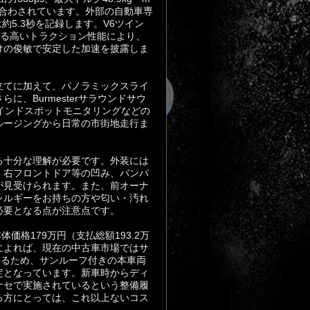
組み合わされています。外部の自動車専
は約5.3秒を記録します。V6ツイン
よる高いトラクション性能により、
けの俊敏で安定した加速を披露しま
立てに加えて、パノラミックスライ
、Burmesterサラウンドサウ
ラインドスポットモニタリングなどの
ルージングから日常の市街地走行ま
る十分な理解が必要です。外装には
、右フロントドア等の凹み、バンパ
が見受けられます。また、前オーナ
レルギーをお持ちの方や匂い・汚れ
必要となる点が注意点です。
価格179万円（支払総額193.2万
によれば、現在の中古車市場ではサ
いるため、サンルーフ付きの本車両
定となっています。新車時からディ
ナセで実施されているという整備履
る方にとっては、これ以上ないコス