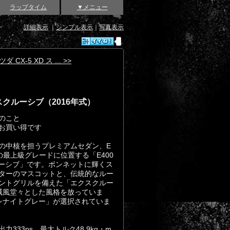
ラップタイム
▼メニュー
詳細表示
｜
シンプル表示
｜
写真表示
ダ CX-5 XD ス ... >>
クスクルーシブ（2016年式）
のこと
お買い得です
の中核を担うプレミアムセダン、E
の最上級グレードに位置する「E400
クルーシブ」です。ボンネットに輝くス
ターのマスコットと、伝統的なルー
ントグリルを備えた「エクスクルー
威風堂々とした風格を放っていま
レナイトグレー」が選択されていま
333ps、最大トルク48.9kg・m