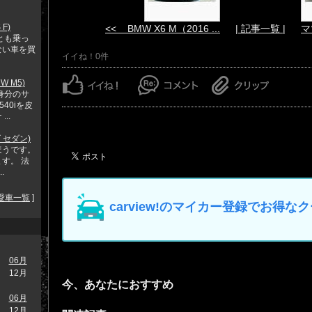
F)
<< BMW X6 M（2016 ...
| 記事一覧 |
マツ
とも乗っ
ない車を買
イイね！0件
W M5)
身分のサ
40iを皮
..
 セダン)
ほうです。
す。 法
.
愛車一覧
]
carview!のマイカー登録でお得
06月
12月
今、あなたにおすすめ
06月
12月