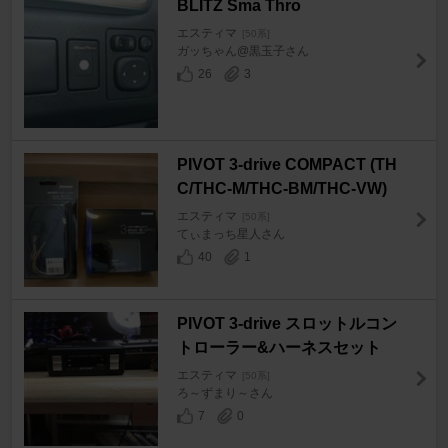
BLITZ Sma Thro
エスティマ
[50系]
ガッちゃん@黒玉子さん
26
3
PIVOT 3-drive COMPACT (TH
C/THC-M/THC-BM/THC-VW)
エスティマ
[50系]
てぃまっち星人さん
40
1
PIVOT 3-drive スロットルコン
トローラー&ハーネスセット
エスティマ
[50系]
ろ～ずまり～さん
7
0