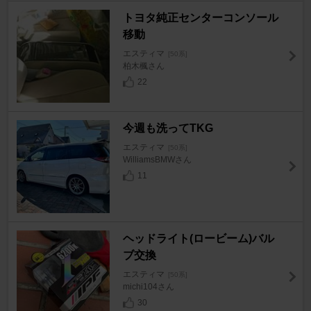
トヨタ純正センターコンソール
移動
エスティマ
[50系]
柏木楓さん
22
今週も洗ってTKG
エスティマ
[50系]
WilliamsBMWさん
11
ヘッドライト(ロービーム)バル
ブ交換
エスティマ
[50系]
michi104さん
30