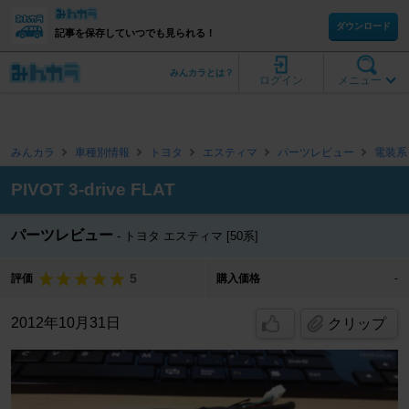
ダウンロード
記事を保存していつでも見られる！
みんカラとは？
ログイン
メニュー
みんカラ
車種別情報
トヨタ
エスティマ
パーツレビュー
電装系
PIVOT 3-drive FLAT
パーツレビュー
トヨタ エスティマ [50系]
5
評価
購入価格
-
2012年10月31日
クリップ