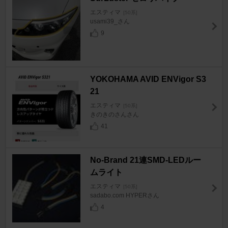
エスティマ
[50系]
usami39_さん
9
YOKOHAMA AVID ENVigor S3
21
エスティマ
[50系]
きのきのさんさん
41
No-Brand 21連SMD-LEDルー
ムライト
エスティマ
[50系]
sadabo.com HYPERさん
4