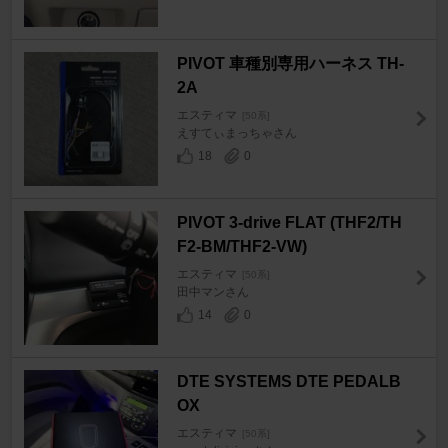
PIVOT 車種別専用ハーネス TH-
2A
エスティマ
[50系]
えすてぃまっちゃさん
18
0
PIVOT 3-drive FLAT (THF2/TH
F2-BM/THF2-VW)
エスティマ
[50系]
田中マンさん
14
0
DTE SYSTEMS DTE PEDALB
OX
エスティマ
[50系]