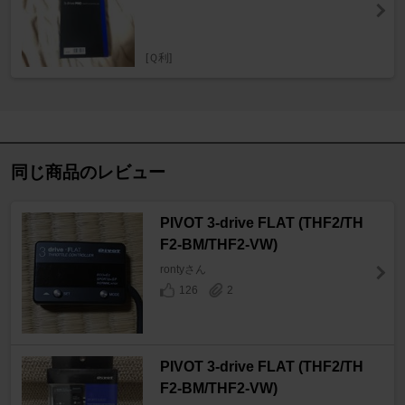
[Ｑ利]
同じ商品のレビュー
PIVOT 3-drive FLAT (THF2/TH
F2-BM/THF2-VW)
rontyさん
126
2
PIVOT 3-drive FLAT (THF2/TH
F2-BM/THF2-VW)