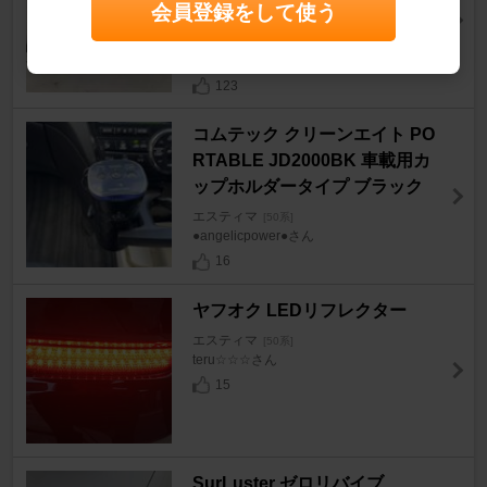
会員登録をして使う
ミリ
エスティマ
[50系]
ニッチ223さん
123
コムテック クリーンエイト PO
RTABLE JD2000BK 車載用カ
ップホルダータイプ ブラック
エスティマ
[50系]
●angelicpower●さん
16
ヤフオク LEDリフレクター
エスティマ
[50系]
teru☆☆☆さん
15
SurLuster ゼロリバイブ