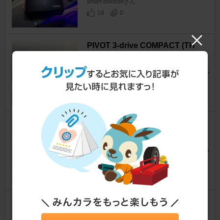
smart divisionさん
18
0
PIVOT 3-drive COMPACT (TH
C/THC-M/THC-BM/THC-VW)
エスティマ
[50系]
キ・タさん
13
0
APTANY RA301 205/40ZR17
エスティマ
[50系]
Booさんさん
14
K'spec デジキャン トヨタ用
ワイドトレッドスペーサー 10