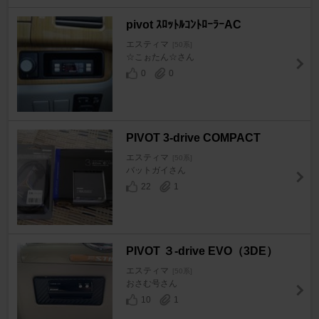
pivot ｽﾛｯﾄﾙｺﾝﾄﾛｰﾗｰAC
エスティマ
[50系]
☆こぉたん☆さん
0
0
PIVOT 3-drive COMPACT
エスティマ
[50系]
バットガイさん
22
1
PIVOT ３-drive EVO（3DE）
エスティマ
[50系]
おさむ号さん
10
1