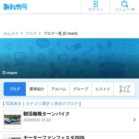
ログイン
メニュー
みんカラ
ブログ
ブログ一覧 [D-mam]
D-mam
ラップ
ブログ
愛車紹介
アルバム
グループ
ヒストリ
タイム
[
写真表示
｜
カテゴリ選択
｜
過去のブログ
]
朝活箱根ターンパイク
2026/5/31 15:10
モーターファンフェスタ2026