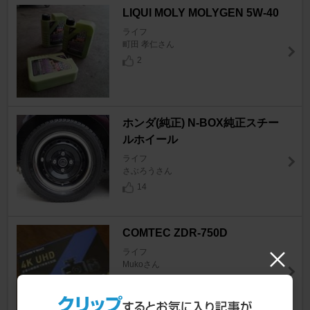
LIQUI MOLY MOLYGEN 5W-40
ライフ
町田 孝仁さん
2
ホンダ(純正) N-BOX純正スチー
ルホイール
ライフ
さぶろうさん
14
COMTEC ZDR-750D
ライフ
Mukoさん
6