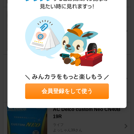
ホンダ純正 ネオウェッジバルブ
ライフ
morishigeさん
7
MAGMAX エクセレント GESZ
SP 0W-20
ライフ
犬クマさん
0
会員登録をして使う
AC Delco custom Neo CN40B
19R
ライフ
よっしゃん39さん