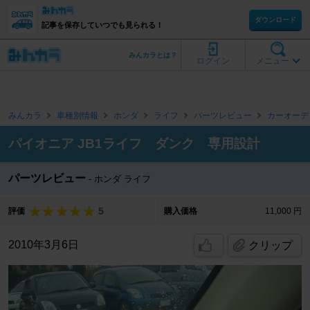
ダウンロード
記事を保存していつでも見られる！
みんカラとは？
ログイン
メニュー
みんカラ
車種別情報
ホンダ
ライフ
パーツレビュー
カーオーデ
パイオニア JB1ライフ ダンク 専用設計
パーツレビュー
ホンダ ライフ
5
評価
購入価格
11,000 円
2010年3月6日
クリップ