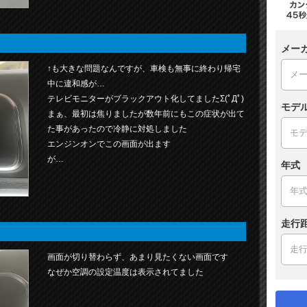
メー
↑も大きな問題なんですが、車検も無事に終わり帰宅
中に違和感が…
テレビモニターがブラックアウト化してましたΣ(ﾟДﾟ)
モデ
まぁ、最初は焦りましたが数年前にもこの症状が出て
た事があったので冷静に対処しました
エンジンオンでこの画面が出ます
が…
年式
走行
画面が切り替わらず、あまり見たくない画面です
なぜか空調の設定温度は表示されてました