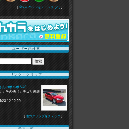
[
全てのバッジをチェック (26)
]
ユーザー内検索
リンク・クリップ
aiさんのボルボ V40
リ：その他（カテゴリ未設
4/23 12:12:29
[
他のクリップをチェック
]
愛車一覧