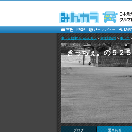
車・自動車SNSみんカラ
>
車種別情報
>
ボルボ
きっちぇ。の５２５R
ブログ
愛車紹介