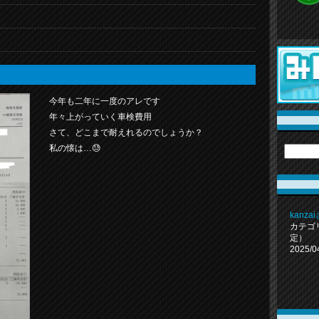
今年も二年に一度のアレです
年々上がっていく車検費用
さて、どこまで耐えれるのでしょうか？
私の懐は…😓
kanz
カテゴ
定）
2025/0