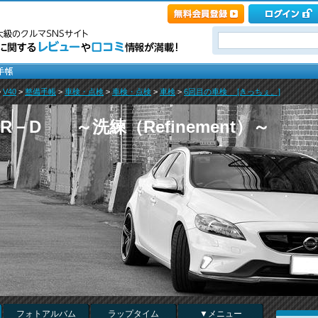
>
V40
>
整備手帳
>
車検・点検
>
車検・点検
>
車検
>
6回目の車検 [きっちぇ。]
－D ～洗練（Refinement）～
フォトアルバム
ラップタイム
▼メニュー