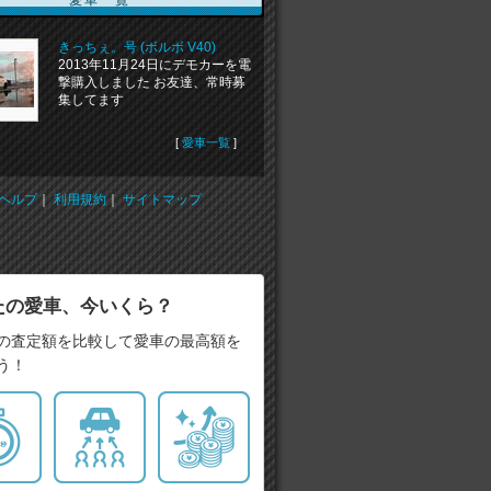
きっちぇ。号 (ボルボ V40)
2013年11月24日にデモカーを電
撃購入しました お友達、常時募
集してます
[
愛車一覧
]
ヘルプ
｜
利用規約
｜
サイトマップ
たの愛車、今いくら？
の査定額を比較して愛車の最高額を
う！