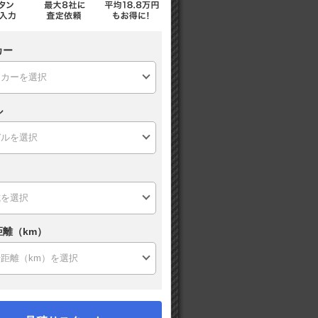
カー
ル
距離（km）