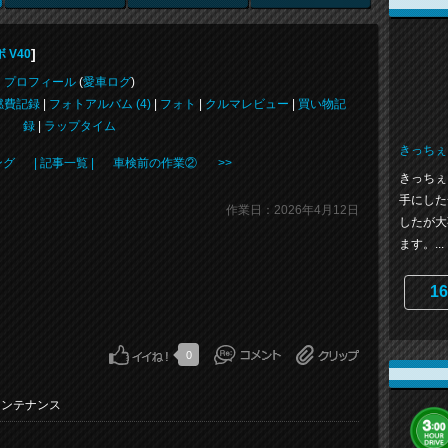
]
 V40
プロフィール
(
愛車ログ
)
燃費記録
|
フォトアルバム (4)
|
フォト
|
クルマレビュー
|
買い物記
録
|
ラップタイム
きっちぇ
ング
| 記事一覧 |
車検前の作業② >>
きっちぇ
手にした
作業日：2026年4月12日
したが大
ます。...
16
0
メンテナンス