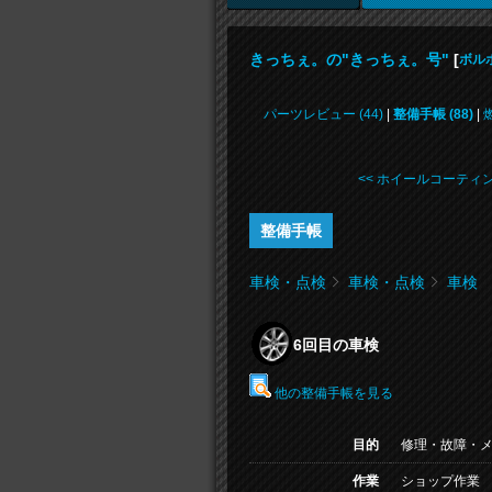
きっちぇ。の"きっちぇ。号"
[
ボルボ
パーツレビュー (44)
|
整備手帳 (88)
|
<< ホイールコーティ
整備手帳
車検・点検
車検・点検
車検
6回目の車検
他の整備手帳を見る
目的
修理・故障・
作業
ショップ作業