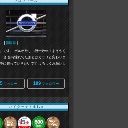
プロフィール
。
[
福岡県
]
。です。 ボルボ欲しい歴十数年！ようやく
一台 当時憧れてた形とはガラリと変わりま
事に乗っていきたいです よろしくお願いし
5
189
フォロー
フォロワー
ハイタッチ！drive