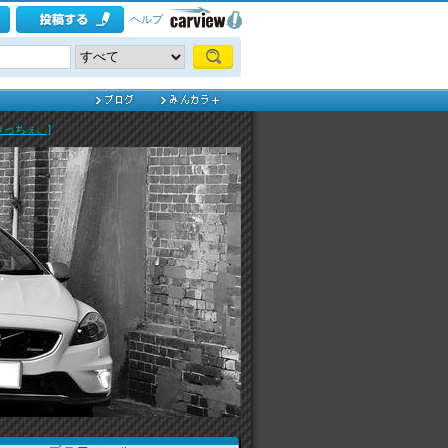
ヘルプ
きっちぇ。]