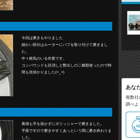
今回は磨きもやりました
細かい部分はルーターにバフを取り付けて磨きまし
た。
中々根気のいる作業です。
コンパウンドも目消しと艶出しの二種類使ったので時
間も倍掛かりました(>_<)
あな
複数社
調べよ
裏側も手を抜かずにポリッシャーで磨きました。
平面ですので磨きやすくあっという間に磨き終わりま
した。