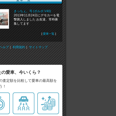
きっちぇ。号 (ボルボ V40)
2013年11月24日にデモカーを電
撃購入しました お友達、常時募
集してます
[
愛車一覧
]
ヘルプ
｜
利用規約
｜
サイトマップ
たの愛車、今いくら？
の査定額を比較して愛車の最高額を
う！