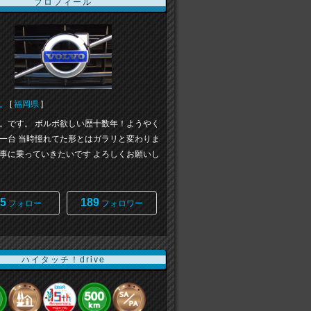
プロフィール
。
[
福岡県
]
。です。 ボルボ欲しい歴十数年！ようやく
一台 当時憧れてた形とはガラリと変わりま
事に乗っていきたいです よろしくお願いし
5
189
フォロー
フォロワー
ハイタッチ！drive