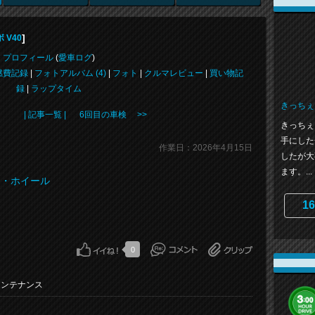
]
 V40
プロフィール
(
愛車ログ
)
燃費記録
|
フォトアルバム (4)
|
フォト
|
クルマレビュー
|
買い物記
録
|
ラップタイム
きっちぇ
| 記事一覧 |
6回目の車検 >>
きっちぇ
手にした
作業日：2026年4月15日
したが大
ます。...
ィ・ホイール
16
0
メンテナンス