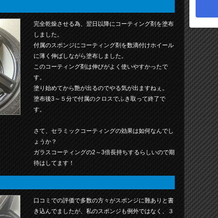
完全乾燥させる為、翌日以降にコーティング剤を塗布
しました。
付属のスポンジにコーティング剤を数滴付けホイール
に薄く伸ばしながら塗布しました。
このコーティング剤は伸びがよく使いやすかったで
す。
塗り始めてから艶が出るのでやる気が出ますねぇ。
塗布後3～５分で付属のクロスでふき取って終了で
す。
さて、セラミックコーティングの効果は如何なんでし
ょうか？
ガラスコーティングの2～3倍長持ちするらしいので期
待はしてます！
口コミでの評価で多数の方々がスポンジに難ありと書
き込んでましたが、私のスポンジも例外ではなく、３