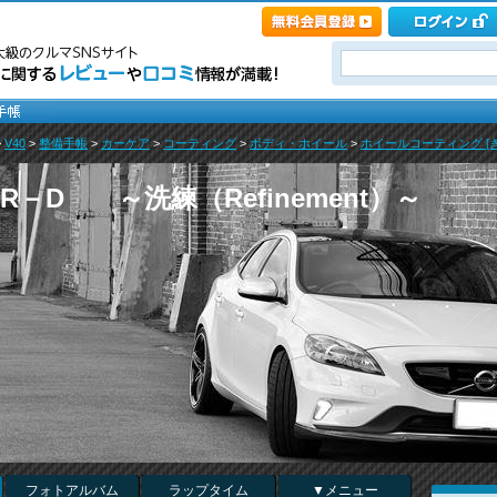
>
V40
>
整備手帳
>
カーケア
>
コーティング
>
ボディ・ホイール
>
ホイールコーティング [
－D ～洗練（Refinement）～
フォトアルバム
ラップタイム
▼メニュー