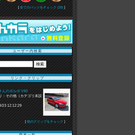
[
全てのバッジをチェック (26)
]
ユーザー内検索
リンク・クリップ
aiさんのボルボ V40
リ：その他（カテゴリ未設
4/23 12:12:29
[
他のクリップをチェック
]
愛車一覧