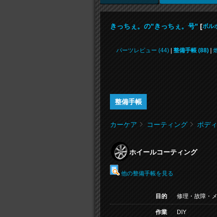
きっちぇ。の"きっちぇ。号"
[
ボルボ
パーツレビュー (44)
|
整備手帳 (88)
|
整備手帳
カーケア
コーティング
ボデ
ホイールコーティング
他の整備手帳を見る
目的
修理・故障・
作業
DIY