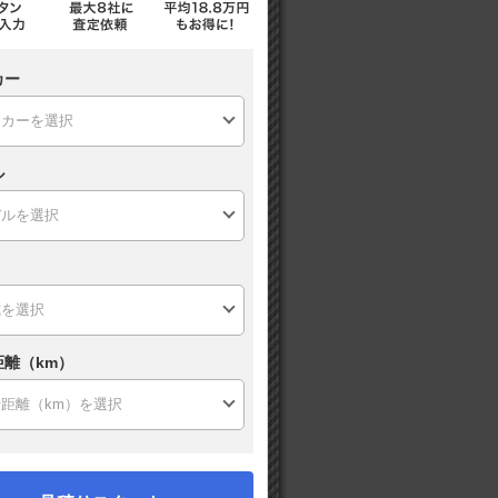
カー
ル
距離（km）