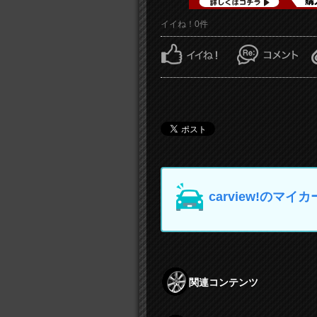
イイね！0件
carview!の
関連コンテンツ