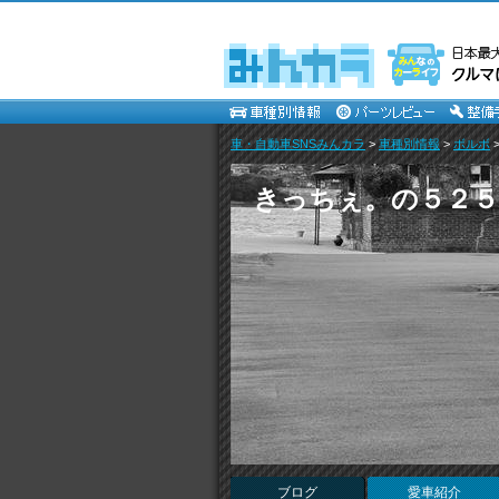
車・自動車SNSみんカラ
>
車種別情報
>
ボルボ
きっちぇ。の５２５R
ブログ
愛車紹介