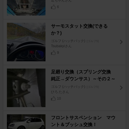
近ちゃんさん
6
サーモスタット交換(できる
か？)
ゴルフ (ハッチバック)
[ゴルフ5]
Tsubakyiさん
9
足廻り交換（スプリング交換
純正→ダウンサス）～その２～
ゴルフ (ハッチバック)
[ゴルフ5]
ひろ.たさん
10
フロントサスペンション マウ
ント＆ブッシュ交換！