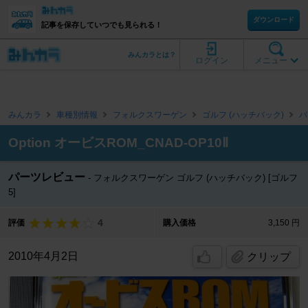
ダウンロード
記事を保存していつでも見られる！
みんカラとは？
ログイン
メニュー
みんカラ
車種別情報
フォルクスワーゲン
ゴルフ (ハッチバック)
パ
Option オービスROM_CNAD-OP10Ⅱ
パーツレビュー
フォルクスワーゲン ゴルフ (ハッチバック) [ゴルフ
5]
4
評価
購入価格
3,150 円
2010年4月2日
クリップ