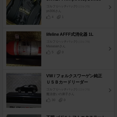
ゴルフ (ハッチバック)
[ゴルフ5]
yn306さん
4
1
lifeline AFFF式消化器 1L
ゴルフ (ハッチバック)
[ゴルフ5]
Masasanさん
5
0
VW / フォルクスワーゲン純正
ＵＳＢカードリーダー
ゴルフ (ハッチバック)
[ゴルフ5]
魔法使いの弟子さん
30
0