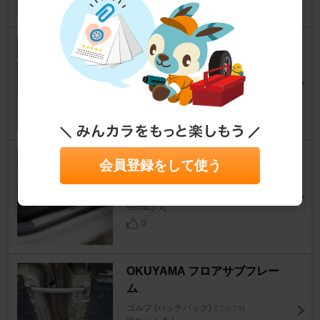
OKUYAMA CARBING ロワア
ームバー
ゴルフ (ハッチバック)
[ゴルフ5]
近ちゃんさん
5
VOLTEX Door Sill ドアシル 4D
会員登録をして使う
oor用
ゴルフ (ハッチバック)
[ゴルフ5]
99mtcさん
0
OKUYAMA フロアサブフレー
ム
ゴルフ (ハッチバック)
[ゴルフ5]