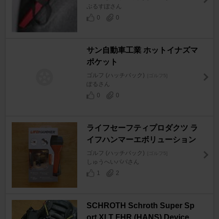
ぶるすぽさん
0
0
サン自動車工業 ホットイナズマ
ポケット
ゴルフ (ハッチバック)
[ゴルフ5]
ぽるさん
0
0
ライフセーフティプロダクツ ラ
イフハンマーエボリューション
ゴルフ (ハッチバック)
[ゴルフ5]
しゅうへいパパさん
1
2
SCHROTH Schroth Super Sp
ort XLT FHR (HANS) Device