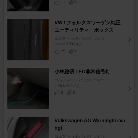
11
0
VW / フォルクスワーゲン純正
ユーティリティ ボックス
ゴルフ (ハッチバック)
[ゴルフ5]
masaki1992さん
35
0
小林総研 LED非常信号灯
ゴルフ (ハッチバック)
[ゴルフ5]
◇画太郎◇さん
8
0
Volkswagen AG Warningtoraia
ngl
ゴルフ (ハッチバック)
[ゴルフ5]