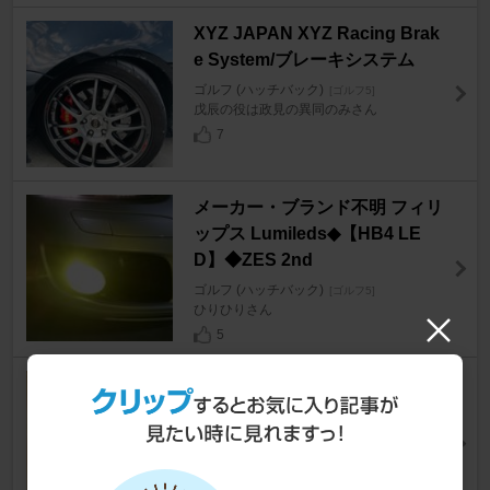
XYZ JAPAN XYZ Racing Brak
e System/ブレーキシステム
ゴルフ (ハッチバック)
[ゴルフ5]
戊辰の役は政見の異同のみさん
7
メーカー・ブランド不明 フィリ
ップス Lumileds◆【HB4 LE
D】◆ZES 2nd
ゴルフ (ハッチバック)
[ゴルフ5]
ひりひりさん
5
ASTRO PRODUCTS リーマー
4-22mm
ゴルフ (ハッチバック)
[ゴルフ5]
YUUKIさん
0