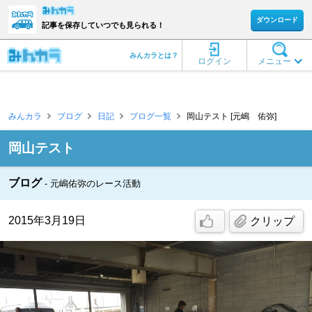
ダウンロード
記事を保存していつでも見られる！
みんカラとは？
ログイン
メニュー
みんカラ
ブログ
日記
ブログ一覧
岡山テスト [元嶋 佑弥]
岡山テスト
ブログ
元嶋佑弥のレース活動
2015年3月19日
クリップ