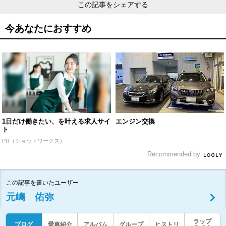
この記事をシェアする
今あなたにおすすめ
1日だけ働きたい、を叶える求人サイ
エンジン交換
ト
PR（ショットワークス）
Recommended by
この記事を書いたユーザー
元嶋 佑弥
ラップ
ブログ
愛車紹介
アルバム
グループ
ヒストリ