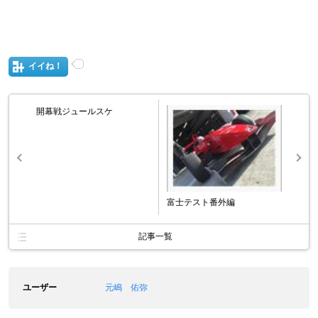
イイね！
開幕戦ジュールスケ
富士テスト番外編
記事一覧
ユーザー
元嶋 佑弥