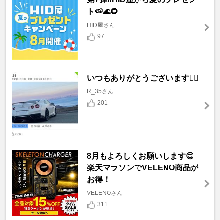
ト🍉🌊🌻
HID屋さん
97
いつもありがとうございます🙇‍♂️
R_35さん
201
8月もよろしくお願いします😊
楽天マラソンでVELENO商品が
お得！
VELENOさん
311