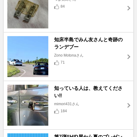
84
知床半島でみん友さんと奇跡の
ランデブー
Zono Motonaさん
71
知っている人は、教えてくださ
い‼️
mimori431さん
184
第7弾‼️HID屋から夏のプレゼン