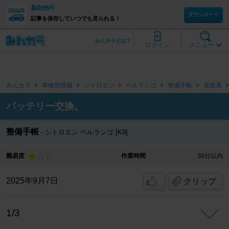
ダウンロード
記事を保存していつでも見られる！
みんカラとは？
ログイン
メニュー
みんカラ
車種別情報
シトロエン
ベルランゴ
整備手帳
電装系
バッテリー交換。
整備手帳
シトロエン ベルランゴ [K9]
難易度
作業時間
30分以内
2025年9月7日
クリップ
1/3