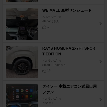
WEIMALL 傘型サンシェード
ベルランゴ
[K9]
Alepongさん
1
RAYS HOMURA 2x7FT SPOR
T EDITION
ベルランゴ
[K9]
Smart Eagleさん
16
ダイソー 車載エアコン送風口用
ファン
ベルランゴ
[K9]
-!k9!-さん