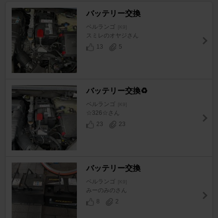
バッテリー交換
ベルランゴ
[K9]
スミレのオヤジさん
13
5
バッテリー交換♻️
ベルランゴ
[K9]
☆326☆さん
23
23
バッテリー交換
ベルランゴ
[K9]
みーのみのさん
8
2