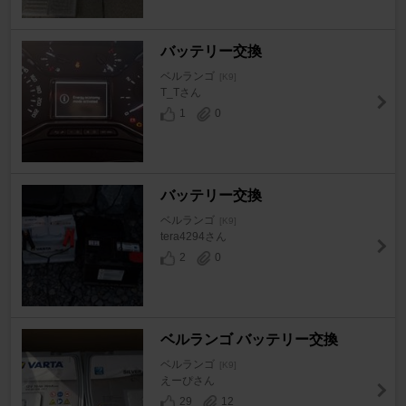
バッテリー交換
ベルランゴ
[K9]
T_Tさん
1
0
バッテリー交換
ベルランゴ
[K9]
tera4294さん
2
0
ベルランゴ バッテリー交換
ベルランゴ
[K9]
えーぴさん
29
12