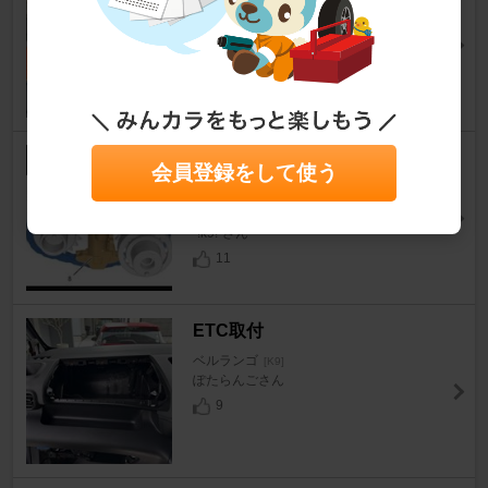
ベルランゴ
[K9]
02VITAさん
3
0
カムチェーンブロック、リコー
会員登録をして使う
ル対象外かなり辛い(TдT)
ベルランゴ
[K9]
-!k9!-さん
11
ETC取付
ベルランゴ
[K9]
ぽたらんごさん
9