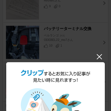
HiroWrcさん
9
0
バッテリーターミナル交換
ベルランゴ
[K9]
ODEBEL22_mo7さん
10
1
ウルトラパルス充電 2回目
ベルランゴ
[K9]
し－たけさん
6
1
ドラレコ用バッテリー設置