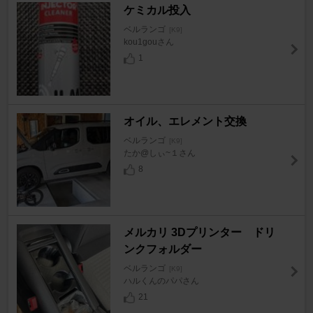
ケミカル投入
ベルランゴ
[K9]
kou1gouさん
1
オイル、エレメント交換
ベルランゴ
[K9]
たか@しぃ~１さん
8
メルカリ 3Dプリンター ドリ
ンクフォルダー
ベルランゴ
[K9]
ハルくんのパパさん
21