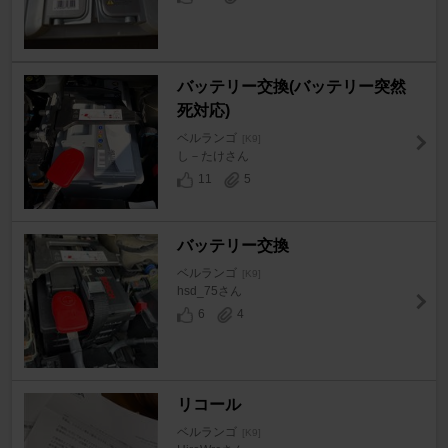
バッテリー交換(バッテリー突然
死対応)
ベルランゴ
[K9]
し－たけさん
11
5
バッテリー交換
ベルランゴ
[K9]
hsd_75さん
6
4
リコール
ベルランゴ
[K9]