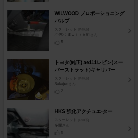
WILWOOD プロポーショニング
バルブ
スターレット
[P90系]
ﾊﾞｲﾘﾝくまｗｉｔｈ91さん
5
トヨタ(純正) ae111レビン(スー
パーストラット)キャリパー
スターレット
[P90系]
Sakajunさん
2
HKS 強化アクチュエ-ター
スターレット
[P90系]
多聞さん
0