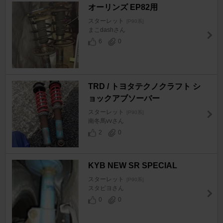
オーリンズ EP82用
スターレット
[P90系]
まこdashさん
6
0
TRD / トヨタテクノクラフト シ
ョックアブソーバー
スターレット
[P90系]
南冬馬vvさん
2
0
KYB NEW SR SPECIAL
スターレット
[P90系]
スタピヨさん
0
0