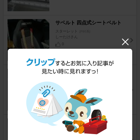
サベルト 四点式シートベルト
スターレット
[P90系]
しーたけさん
0
SOFT99 シリコンオフ
スターレット
[P90系]
Hide@単身赴任さん
70
PIVOT フルオートターボタイマ
ー
スターレット
[P90系]