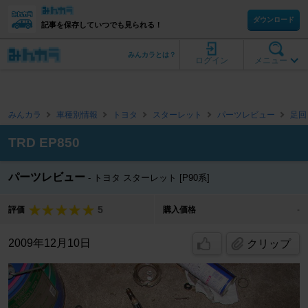
ダウンロード
記事を保存していつでも見られる！
みんカラとは？
ログイン
メニュー
みんカラ
車種別情報
トヨタ
スターレット
パーツレビュー
足回
TRD EP850
パーツレビュー
トヨタ スターレット [P90系]
5
評価
購入価格
-
2009年12月10日
クリップ