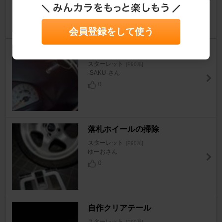
多聞さん
0
会員登録をして使う
メーカー忘れ レインボーLED？
スターレット
[P90系]
-SAKU-さん
0
落札ホイールの掃除
スターレット
[P90系]
ゆーおさん
0
自作クリアテール
スターレット
[P90系]