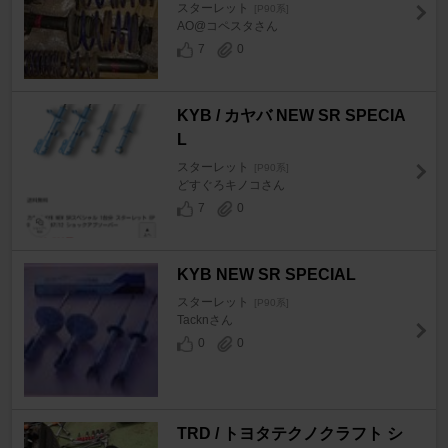
スターレット
[P90系]
AO@コペスタさん
7
0
KYB / カヤバ NEW SR SPECIA
L
スターレット
[P90系]
どすぐろキノコさん
7
0
KYB NEW SR SPECIAL
スターレット
[P90系]
Tacknさん
0
0
TRD / トヨタテクノクラフト シ