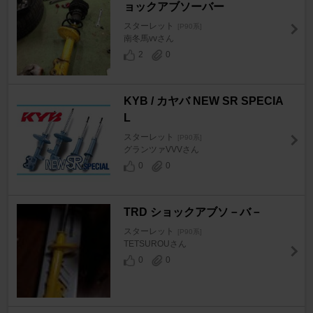
ョックアブソーバー
スターレット
[P90系]
南冬馬vvさん
2
0
KYB / カヤバ NEW SR SPECIA
L
スターレット
[P90系]
グランツァVVVさん
0
0
TRD ショックアブソ－バ－
スターレット
[P90系]
TETSUROUさん
0
0