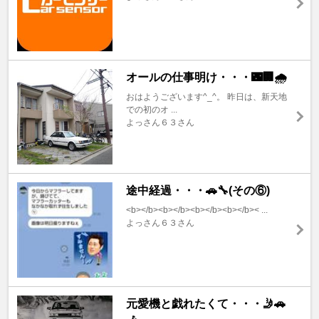
オールの仕事明け・・・🌃🏢🌧️
おはようございます^⁠_⁠^。 昨日は、新天地
での初のオ ...
よっさん６３さん
途中経過・・・🚗🔧(その⑥)
<b></b><b></b><b></b><b></b>< ...
よっさん６３さん
元愛機と戯れたくて・・・🤳🚗