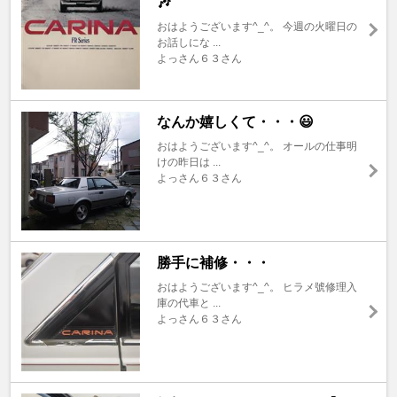
🎶
おはようございます^⁠_⁠^。 今週の火曜日の
お話しにな ...
よっさん６３さん
なんか嬉しくて・・・😃
おはようございます^⁠_⁠^。 オールの仕事明
けの昨日は ...
よっさん６３さん
勝手に補修・・・
おはようございます^⁠_⁠^。 ヒラメ號修理入
庫の代車と ...
よっさん６３さん