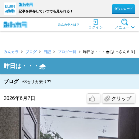
ダウンロード
記事を保存していつでも見られる！
みんカラとは？
ログイン
メニュー
みんカラ
ブログ
日記
ブログ一覧
昨日は・・・🌧️ [よっさん６３]
昨日は・・・🌧️
ブログ
63セリカ乗り??
2026年6月7日
クリップ