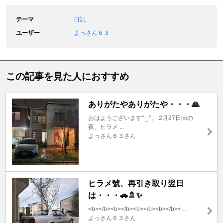
テーマ
日記
ユーザー
よっさん６３
この記事を見た人におすすめ
ありがたやありがたや・・・🙏
おはようございます^⁠_⁠^。 2月27日㈮の
夜、ヒラメ ...
よっさん６３さん
ヒラメ號、再引き取り翌日
は・・・🚗🚿✨
<b></b><b></b><b></b><b></b>< ...
よっさん６３さん