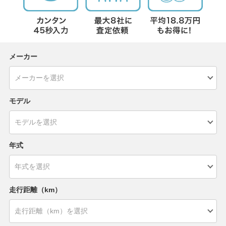
メーカー
モデル
年式
走行距離（km）