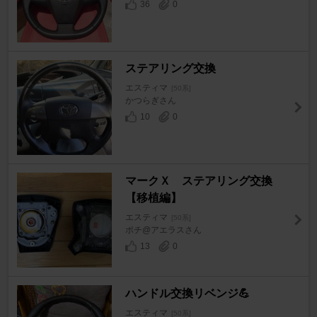
36
0
ステアリング交換
エスティマ
[50系]
かつらぎさん
10
0
マークＸ ステアリング交換
【移植編】
エスティマ
[50系]
ポチ@アエラスさん
13
0
ハンドル交換リベンジ💪
エスティマ
[50系]