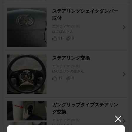
ステアリングシェイクダンパー
取付
エスティマ
[50系]
はこばんさん
31
0
ステアリング交換
エスティマ
[50系]
ゆりこリンの夫さん
17
8
ガングリップタイプステアリン
グ交換
エスティマ
[50系]
にんにくさん
14
4