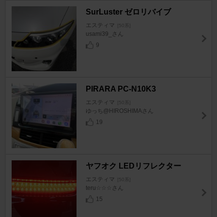
SurLuster ゼロリバイブ
エスティマ
[50系]
usami39_さん
9
PIRARA PC-N10K3
エスティマ
[50系]
ゆっち@HIROSHIMAさん
19
ヤフオク LEDリフレクター
エスティマ
[50系]
teru☆☆☆さん
15