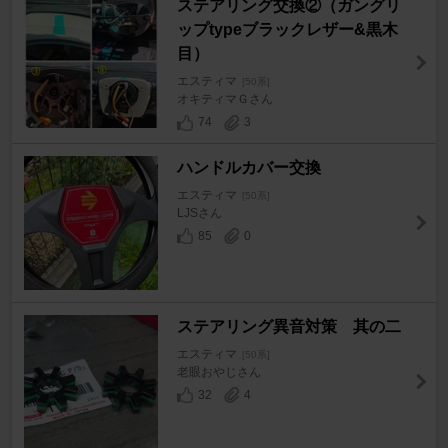
ステアリング交換②（ガングリ
ップtypeブラックレザー&黒木
目）
エスティマ
[50系]
オキティマＧさん
74
3
ハンドルカバー交換
エスティマ
[50系]
LJSさん
85
0
ステアリング異音対策 其の二
エスティマ
[50系]
老眼おやじさん
32
4