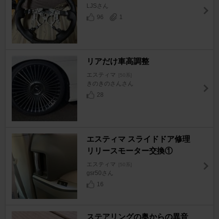
LJSさん
96
1
リアだけ車高調整
エスティマ
[50系]
きのきのさんさん
28
エスティマ スライドドア修理
リリースモーター交換①
エスティマ
[50系]
gsr50さん
16
ステアリングの奥からの異音