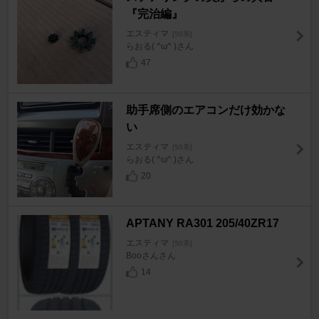
『完治編』
エスティマ
[50系]
らおる( ^ω^ )さん
47
助手席側のエアコンだけ効かな
い
エスティマ
[50系]
らおる( ^ω^ )さん
20
APTANY RA301 205/40ZR17
エスティマ
[50系]
Booさんさん
14