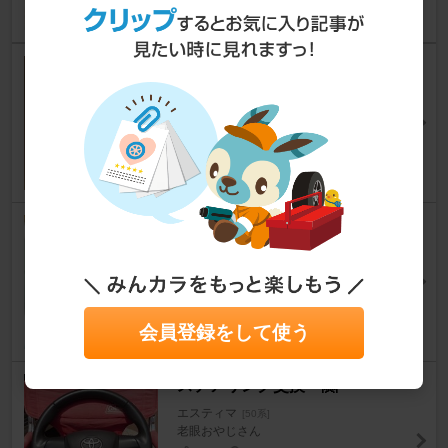
ステアリング交換
エスティマ
[50系]
老眼おやじさん
32
16
ステアリングスイッチ＆クルコ
ン取付 その2
エスティマ
[50系]
SENNA-1さん
4
13
会員登録をして使う
ステアリング交換〜🤗
エスティマ
[50系]
老眼おやじさん