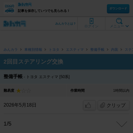
ダウンロード
記事を保存していつでも見られる！
みんカラとは？
ログイン
メニュー
みんカラ
車種別情報
トヨタ
エスティマ
整備手帳
内装
ステ
2回目ステアリング交換
整備手帳
トヨタ エスティマ [50系]
難易度
作業時間
1時間以内
2026年5月18日
クリップ
1/5