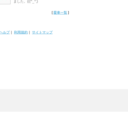
ました。(((^_^;)
[
愛車一覧
]
ヘルプ
｜
利用規約
｜
サイトマップ