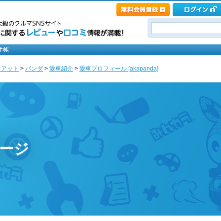
ィアット
>
パンダ
>
愛車紹介
>
愛車プロフィール [akapanda]
ページ