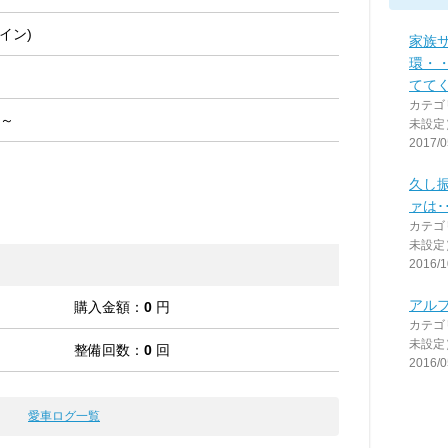
イン)
家族
環・
てて
カテゴ
 ～
未設定
2017/0
久し
ァは･
カテゴ
未設定
2016/1
アルフ
購入金額：
0
円
カテゴ
未設定
整備回数：
0
回
2016/0
愛車ログ一覧