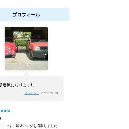
プロフィール
最近気になります❗」
何シテル？
07/03 22:59
anda
]
panda です。最近パンダを増車しました。