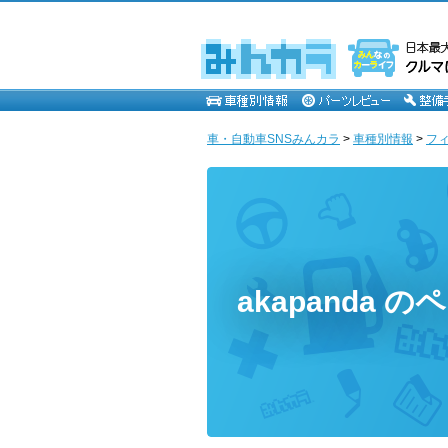
車・自動車SNSみんカラ
>
車種別情報
>
フ
akapanda の