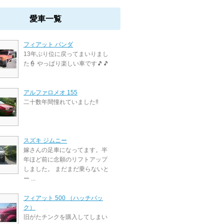
愛車一覧
フィアット パンダ
13年ぶり位に戻ってまいりまし
た👮 やっぱり楽しい車です🎵🎵
アルファロメオ 155
二十数年間憧れていました‼️
スズキ ジムニー
嫁さんの足車になってます。半
年ほど前に念願のリフトアップ
しました。 まだまだ乗らないと
ー ...
フィアット 500 （ハッチバッ
ク）
旧がたチンクを購入してしまい