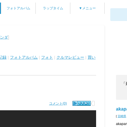
フォトアルバム
ラップタイム
▼メニュー
]
パンダ
記録
|
フォトアルバム
|
フォト
|
クルマレビュー
|
買い
「
コメント(0)
akap
[
宮崎県
aka