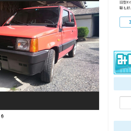
旧型ﾁ
駆も好
👮