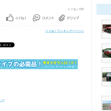
イイね！0件
イイね！ランキングページへ
ュー