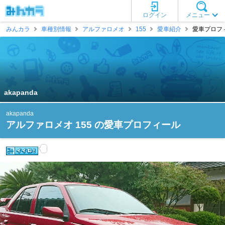
ログイン
メニュー
みんカラ
車種別情報
アルファロメオ
155
愛車紹介
愛車プロフィー
akapanda
akapanda
アルファロメオ 155 の愛車プロフィール