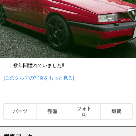
二十数年間憧れていました‼️
[このクルマの写真をもっと見る]
フォト
パーツ
整備
燃費
(1)