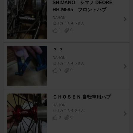
SHIMANO シマノ DEORE
HB-M595 フロントハブ
DAHON
セリカＴＡ４５さん
1
0
？ ？
DAHON
セリカＴＡ４５さん
0
0
ＣＨＯＳＥＮ 自転車用ハブ
DAHON
セリカＴＡ４５さん
3
0