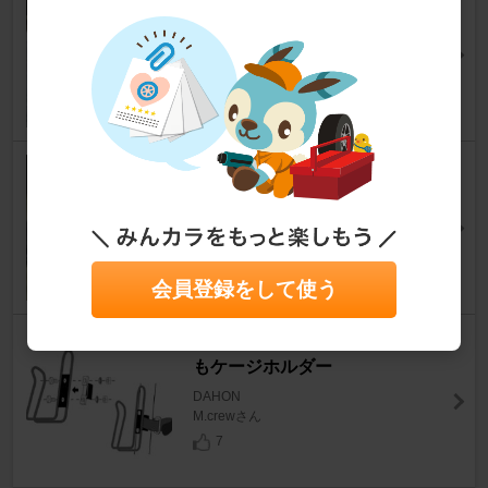
RD-M079
DAHON
セリカＴＡ４５さん
2
enkeeo サイクルコンピュータ
ー
DAHON
セリカＴＡ４５さん
10
会員登録をして使う
UNICO(ユニコ) Bikeguy どこで
もケージホルダー
DAHON
M.crewさん
7