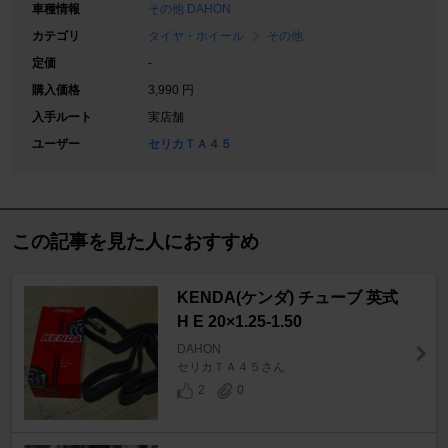
車種情報
その他 DAHON
カテゴリ
タイヤ・ホイール
その他
定価
-
購入価格
3,990 円
入手ルート
実店舗
ユーザー
セリカＴＡ４５
この記事を見た人におすすめ
KENDA(ケンダ) チューブ 英式
H E 20×1.25-1.50
DAHON
セリカＴＡ４５さん
2
0