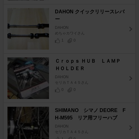
DAHON クイックリリースレバ
ー
DAHON
めちゃカワイさん
1
0
Ｃｒｏｐｓ ＨＵＢ ＬＡＭＰ
ＨＯＬＤＥＲ
DAHON
セリカＴＡ４５さん
0
0
SHIMANO シマノ DEORE F
H-M595 リア用フリーハブ
DAHON
セリカＴＡ４５さん