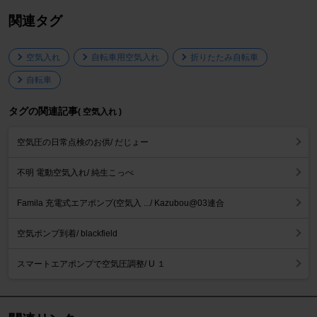
関連タグ
空気入れ
自転車用空気入れ
折りたたみ自転車
自転車
タグの関連記事
( 空気入れ )
空気圧の日常点検のお供/ だじょー
不明 電動空気入れ/ 純生こっぺ
Famila 充電式エアポンプ(空気入 .../ Kazubou@03連合
空気ポンプ到着/ blackfield
スマートエアポンプで空気圧調整/ U １