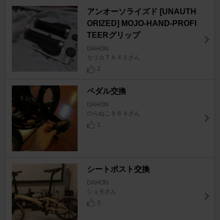
アンオーソライズド [UNAUTH
ORIZED] MOJO-HAND-PROFI
TEERグリップ
DAHON
セリカＴＡ４５さん
2
ペダル交換
DAHON
のらねこ９６４さん
1
シートポスト交換
DAHON
ショモさん
0