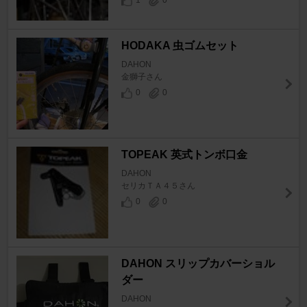
1
0
HODAKA 虫ゴムセット
DAHON
金獅子さん
0
0
TOPEAK 英式トンボ口金
DAHON
セリカＴＡ４５さん
0
0
DAHON スリップカバーショル
ダー
DAHON