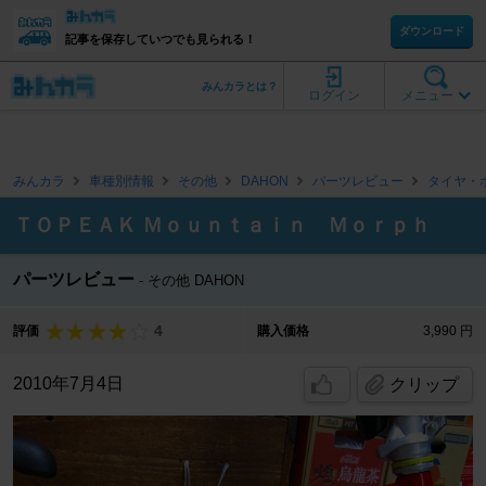
ダウンロード
記事を保存していつでも見られる！
みんカラとは？
ログイン
メニュー
みんカラ
車種別情報
その他
DAHON
パーツレビュー
タイヤ・
ＴＯＰＥＡＫ Ｍｏｕｎｔａｉｎ Ｍｏｒｐｈ
パーツレビュー
その他 DAHON
4
評価
購入価格
3,990 円
2010年7月4日
クリップ