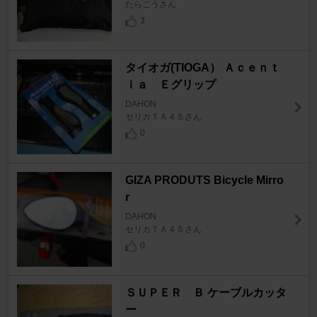
たらこうさん
3
タイオガ(TIOGA） Ａｃｅｎｔ
ｉａ Ｅグリップ
DAHON
セリカＴＡ４５さん
0
GIZA PRODUTS Bicycle Mirro
r
DAHON
セリカＴＡ４５さん
0
ＳＵＰＥＲ Ｂ ケーブルカッタ
ー