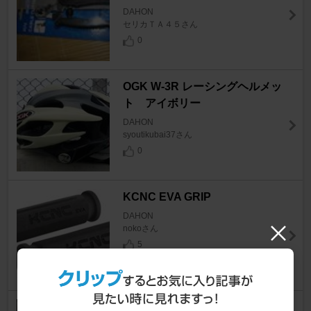
DAHON
セリカＴＡ４５さん
0
OGK W-3R レーシングヘルメッ
ト アイボリー
DAHON
syoutikubai37さん
0
KCNC EVA GRIP
DAHON
nokoさん
5
ｗｅｌｌｇｏ フラットペダルQ