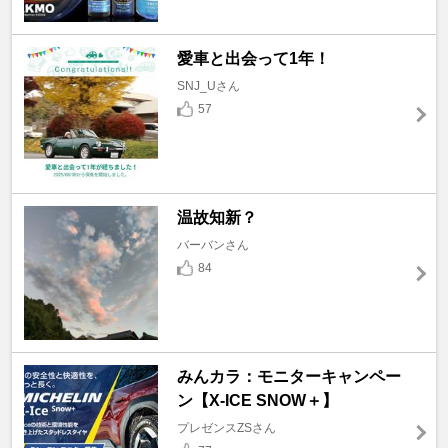
愛車と出会って1年！
SNJ_Uさん
57
温故知新？
バーバンさん
84
みんカラ：モニターキャンペー
ン【X-ICE SNOW＋】
プレゼンスZSさん