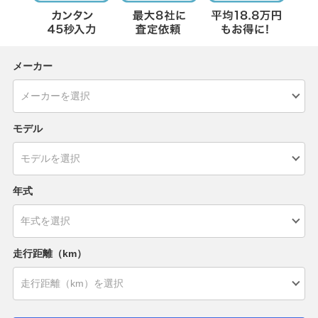
メーカー
モデル
年式
走行距離（km）