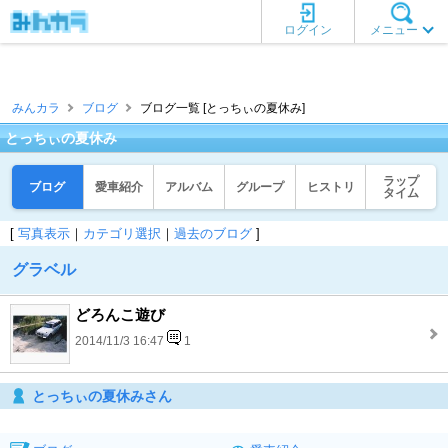
ログイン
メニュー
みんカラ
ブログ
ブログ一覧 [とっちぃの夏休み]
とっちぃの夏休み
ラップ
ブログ
愛車紹介
アルバム
グループ
ヒストリ
タイム
[
写真表示
｜
カテゴリ選択
｜
過去のブログ
]
グラベル
どろんこ遊び
2014/11/3 16:47
1
とっちぃの夏休みさん