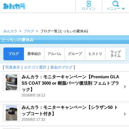
ログイン
メニュー
みんカラ
ブログ
ブログ一覧 [とっちぃの夏休み]
とっちぃの夏休み
ラップ
ブログ
愛車紹介
アルバム
グループ
ヒストリ
タイム
[
写真表示
｜
カテゴリ選択
｜
過去のブログ
]
みんカラ：モニターキャンペーン【Premium GLA
SS COAT 3000 or 樹脂パーツ復活剤 フェムトブラ
ック】
2026/8/5 18:12
みんカラ：モニターキャンペーン【シラザン50 ト
ップコート付き】
2026/8/2 17:32