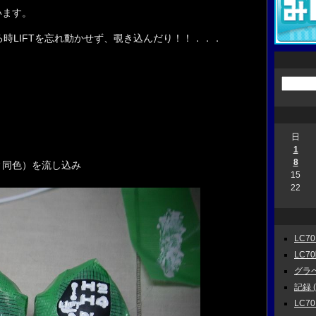
います。
る時LIFTを忘れ動かせず、覗き込んだり！！．．．
日
1
8
ィ同色）を流し込み
15
22
LC70
LC7
グラベル
記録 ( 
LC70