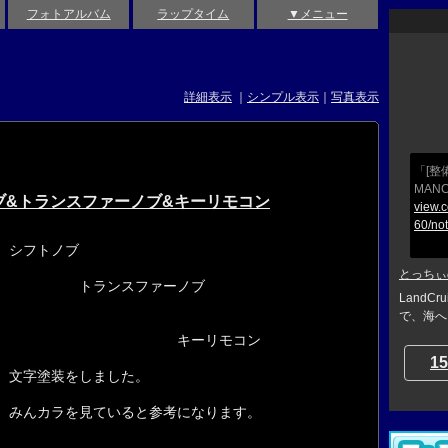
フォトアルバム
ラップタイム
▼メニュー
詳細表示
｜
シンプル表示
｜
写真表示
「[整
MANC
ブ&トランスファーノブ&キーリモコン
view.
60/no
シフトノブ
とっちぃ
トランスファーノブ
LandCr
で、海へ
キーリモコン
15
文字塗装をしました。
みんカラを見ていると参考になります。