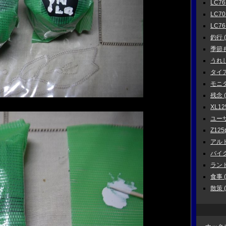
LC7
LC70
LC76
釣行 ( 
季節もの
うれしい
タイア
モニタ
残念 ( 
XL125
ユーザ
Z125p
アルト
バイク 
ランド
食事 ( 
散策 ( 