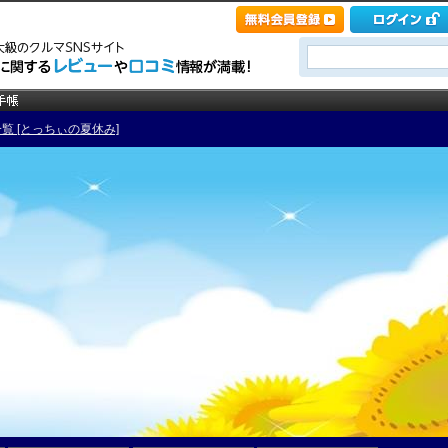
覧 [とっちぃの夏休み]