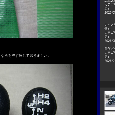
ナック
カテゴ
定）
2026/0
ナック
側）
カテゴ
定）
2026/0
自作ダ
カテゴ
要な所を消す感じで磨きました。
定）
2026/0