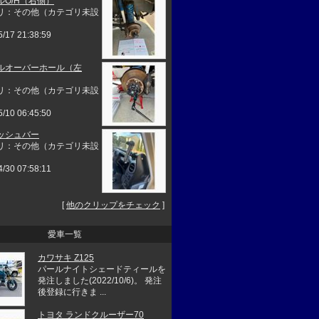
ルO/H（右側）
リ：その他（カテゴリ未設
5/17 21:38:59
ルオーバーホール（左
リ：その他（カテゴリ未設
5/10 06:45:50
ッシュバー
リ：その他（カテゴリ未設
4/30 07:58:11
[
他のクリップをチェック
]
愛車一覧
カワサキ Z125
パールナイトシェードティールを
発注しました(2022/10/6)。 発注
後登録に行きま ...
トヨタ ランドクルーザー70