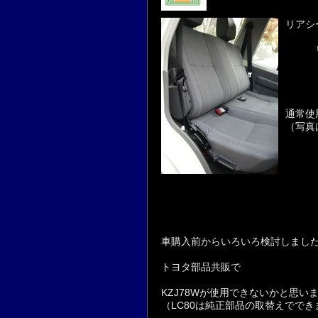
リアシ
リク
ロッ
通常使
（写真
車購入前からいろいろ検討しまし
トヨタ部品共販で
KZJ78Wが使用できないかと思い
（LC80は純正部品の取替えででき