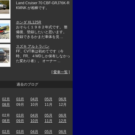
Land Cruiser 70 CBF-GRJ76K-R
KMNK が相棒です。
ホンダ XL125R
おそらく１９８２年式です。 整
備後、登録したいと思います。
登録できるかまだ車体を見 ...
スズキ アルトラパン
FF、CVT車は初めてです（今
時、FR、４WDしか保有しなかっ
た変わり者）。 オーナー ...
[
愛車一覧
]
過去のブログ
02月
03月
04月
05月
06月
08月
09月
10月
11月
12月
02月
03月
04月
05月
06月
08月
09月
10月
11月
12月
02月
03月
04月
05月
06月