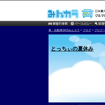
車・自動車SNSみんカラ
>
ブログ
>
ブログ一
とっちぃの夏休み