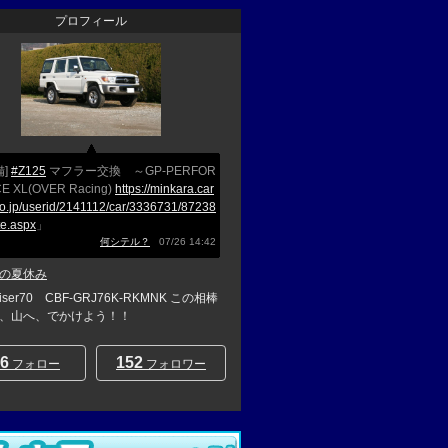
プロフィール
備]
#Z125
マフラー交換 ～GP-PERFOR
E XL(OVER Racing)
https://minkara.car
co.jp/userid/2141112/car/3336731/87238
te.aspx
」
何シテル？
07/26 14:42
の夏休み
uiser70 CBF-GRJ76K-RKMNK この相棒
、山へ、でかけよう！！
6
152
フォロー
フォロワー