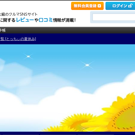
覧 [とっちぃの夏休み]