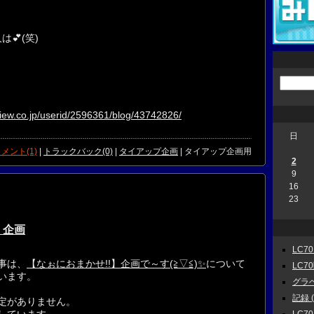
💕(笑)
。
view.co.jp/userid/2596361/blog/43742826/
日
メント(1)
|
トラックバック(0)
|
タイアップ企画
| タイアップ企画用
2
9
16
23
】企画
LC70
事は、
【なぉにおまかせ!!】企画で～す(≧▽≦)✨
について
LC7
います。
グラベル
記録 ( 
定がありません。
しています。