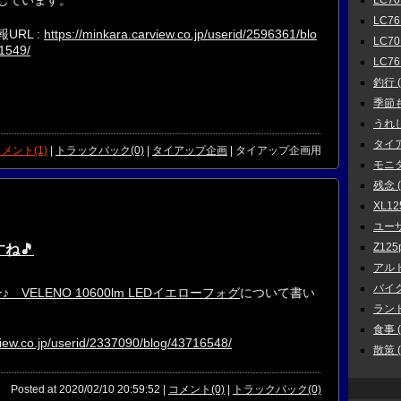
LC70
LC7
URL :
https://minkara.carview.co.jp/userid/2596361/blo
LC70
1549/
LC76
釣行 ( 
季節もの
うれしい
タイア
メント(1)
|
トラックバック(0)
|
タイアップ企画
| タイアップ企画用
モニタ
残念 ( 
XL125
ユーザ
Z125p
ね🎵
アルト
バイク 
VELENO 10600lm LEDイエローフォグ
について書い
ランド
食事 ( 
view.co.jp/userid/2337090/blog/43716548/
散策 ( 
Posted at 2020/02/10 20:59:52 |
コメント(0)
|
トラックバック(0)