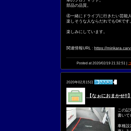
部品の品質。
④一緒にドライブに行きたい芸能人は
楽しそうな人ならだれでもOKです
楽しみにしています。
関連情報URL :
https://minkara.car
Posted at 2020/02/19 21:32:51 |
コ
2020年02月15日
【なぉにおまかせ!!
この記
書いて
車種設
楽しみ