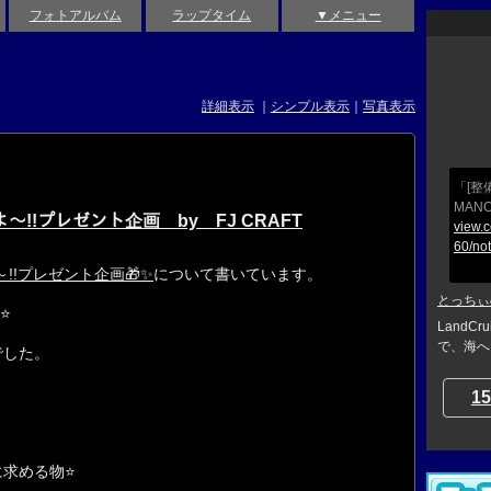
フォトアルバム
ラップタイム
▼メニュー
詳細表示
｜
シンプル表示
｜
写真表示
「[整
MANC
～!!プレゼント企画 by FJ CRAFT
view.
60/no
～!!プレゼント企画🎁✨
について書いています。
とっちぃ
⭐
LandCr
で、海へ
でした。
15
求める物⭐