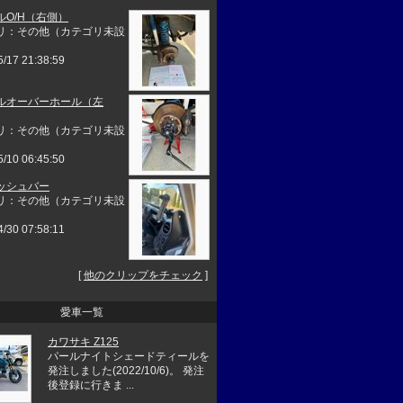
ルO/H（右側）
リ：その他（カテゴリ未設
5/17 21:38:59
ルオーバーホール（左
リ：その他（カテゴリ未設
5/10 06:45:50
ッシュバー
リ：その他（カテゴリ未設
4/30 07:58:11
[
他のクリップをチェック
]
愛車一覧
カワサキ Z125
パールナイトシェードティールを
発注しました(2022/10/6)。 発注
後登録に行きま ...