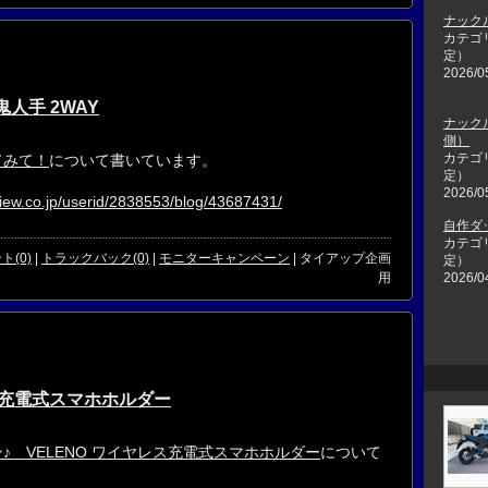
ナック
カテゴ
定）
2026/0
人手 2WAY
ナック
側）
カテゴ
てみて！
について書いています。
定）
2026/0
view.co.jp/userid/2838553/blog/43687431/
自作ダ
カテゴ
ト(0)
|
トラックバック(0)
|
モニターキャンペーン
| タイアップ企画
定）
2026/0
用
レス充電式スマホホルダー
♪ VELENO ワイヤレス充電式スマホホルダー
について