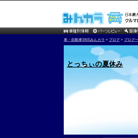
車・自動車SNSみんカラ
>
ブログ
>
ブログ一
とっちぃの夏休み