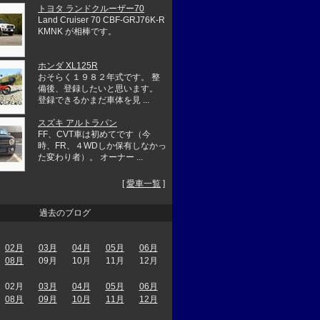
トヨタ ランドクルーザー70
Land Cruiser 70 CBF-GRJ76K-R
KMNK が相棒です。
ホンダ XL125R
おそらく１９８２年式です。 整
備後、登録したいと思います。
登録できるかまだ車体を見 ...
スズキ アルトラパン
FF、CVT車は初めてです（今
時、FR、４WDしか保有しなかっ
た変わり者）。 オーナー ...
[
愛車一覧
]
過去のブログ
02月
03月
04月
05月
06月
08月
09月
10月
11月
12月
02月
03月
04月
05月
06月
08月
09月
10月
11月
12月