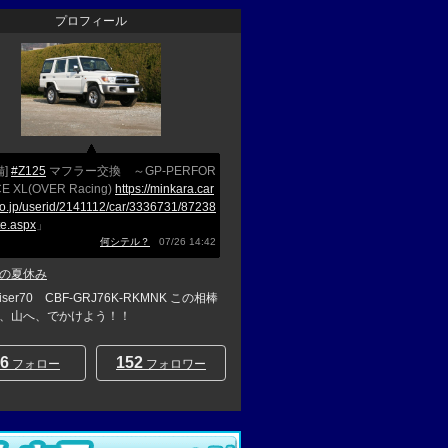
プロフィール
備]
#Z125
マフラー交換 ～GP-PERFOR
E XL(OVER Racing)
https://minkara.car
co.jp/userid/2141112/car/3336731/87238
te.aspx
」
何シテル？
07/26 14:42
の夏休み
uiser70 CBF-GRJ76K-RKMNK この相棒
、山へ、でかけよう！！
6
152
フォロー
フォロワー