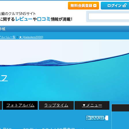
アルバム一覧
>
★ [daisukes2000]
イフ
フォトアルバム
ラップタイム
▼メニュー