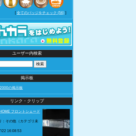
[
全てのバッジをチェック (56)
]
ユーザー内検索
掲示板
es2000の掲示板
リンク・クリップ
Z HOME フロントシェード
リ：その他（カテゴリ未
/22 16:08:53