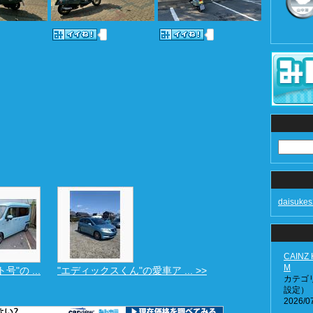
daisuk
CAIN
M
"の ...
"エディックスくん"の愛車ア ... >>
カテゴ
設定）
2026/07