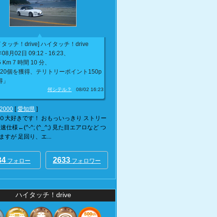
タッチ！drive] ハイタッチ！drive
08月02日 09:12 - 16:23、
5 Km 7 時間 10 分、
20個を獲得、テリトリーポイント150p
得」
何シテル？
08/02 16:23
s2000
[
愛知県
]
０大好きです！ おもっいっきり ストリー
速仕様←(^-^; (^_^;) 見た目エアロなど つ
すが 足回り、エ...
34
2633
フォロー
フォロワー
ハイタッチ！drive