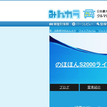
車・自動車SNSみんカラ
>
フォトアルバム
>
フォト
のほほんS2000ラ
ブログ
愛車紹介