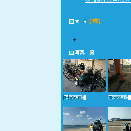
<< "直撃のブルーバレット号
★
[9枚]
★
写真一覧