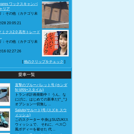
ywares ワックスキャンバ
キャリア
リ：その他（カテゴリ未
/28 20:05:21
ミクス2.0 高市トレード
】
リ：その他（カテゴリ未
/16 02:27:26
[
他のクリップをチェック
]
愛車一覧
直撃のブルーバレット号 (ホンダ
N-VAN+スタイル)
トランポ計画発動中！ うん、な
にげに、はじめての新車だ(^_^;)
オプション一切無し ...
Saluto(サルート)号 (スズキ スウ
ィッシュ)
このスクーター 中身はSUZUKIス
ウィッシュで、 それに、ベス◯
風ボディーを被せた 代 ...