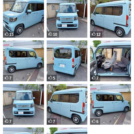
15
10
12
7
5
7
7
7
6