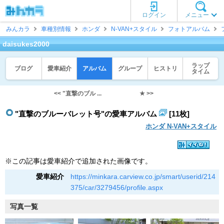
ログイン
メニュー
みんカラ
車種別情報
ホンダ
N-VAN+スタイル
フォトアルバム
daisukes2000
ラップ
ブログ
愛車紹介
アルバム
グループ
ヒストリ
タイム
<< "直撃のブル ...
★ >>
"直撃のブルーバレット号"の愛車アルバム
[11枚]
ホンダ N-VAN+スタイル
※この記事は愛車紹介で追加された画像です。
愛車紹介
https://minkara.carview.co.jp/smart/userid/214
375/car/3279456/profile.aspx
写真一覧