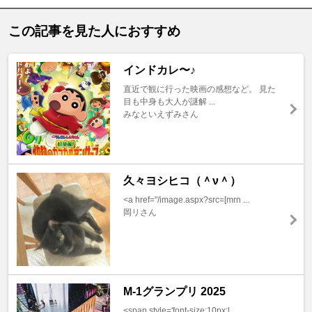
この記事を見た人におすすめ
インドカレ〜♪
直近で観に行った映画の感想など。 見た
目も中身も大人が謎解 ...
みなといえずみさん
久々ヨシヒコ（＾ν＾）
<a href="/image.aspx?src=[mrn ...
岡リさん
M-1グランプリ 2025
<span style='font-size:10px;l ...