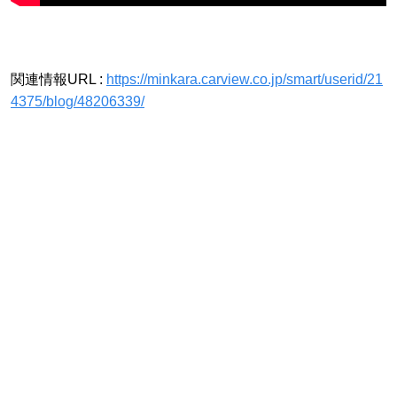
関連情報URL :
https://minkara.carview.co.jp/smart/userid/21
4375/blog/48206339/