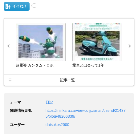
イイね！
超電導 カンタム・ロボ
愛車と出会って1年！
記事一覧
テーマ
日記
関連情報URL
https://minkara.carview.co.jp/smart/userid/21437
5/blog/48206339/
ユーザー
daisukes2000