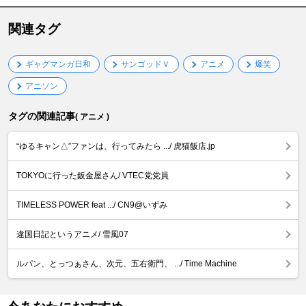
関連タグ
ギャグマンガ日和
サンゴッドＶ
アニメ
爆笑
アニソン
タグの関連記事
( アニメ )
“ゆるキャン△”ファンは、行ってみたら .../ 虎猫飯店.jp
TOKYOに行った鈑金屋さん/ VTEC党党員
TIMELESS POWER feat .../ CN9@いずみ
違国日記というアニメ/ 雪風07
ルパン、とっつぁさん、次元、五右衛門、 .../ Time Machine