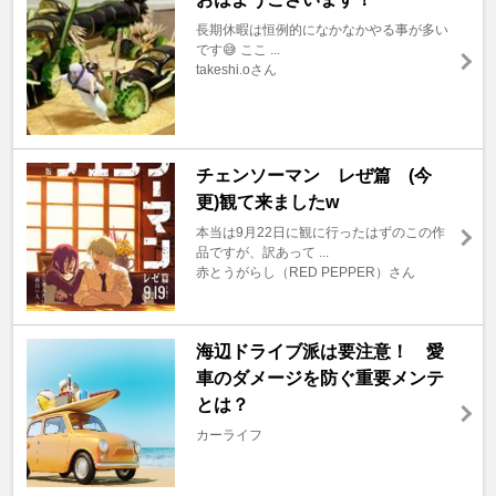
長期休暇は恒例的になかなかやる事が多い
です😅 ここ ...
takeshi.oさん
チェンソーマン レぜ篇 (今
更)観て来ましたw
本当は9月22日に観に行ったはずのこの作
品ですが、訳あって ...
赤とうがらし（RED PEPPER）さん
海辺ドライブ派は要注意！ 愛
車のダメージを防ぐ重要メンテ
とは？
カーライフ