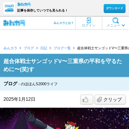
ダウンロード
記事を保存していつでも見られる！
みんカラとは？
ログイン
メニュー
みんカラ
ブログ
日記
ブログ一覧
超合体戦士サンゴッドV〜三重県の平和を
超合体戦士サンゴッドV〜三重県の平和を守るた
めに〜(笑)す
ブログ
のほほんS2000ライフ
2025年1月12日
クリップ