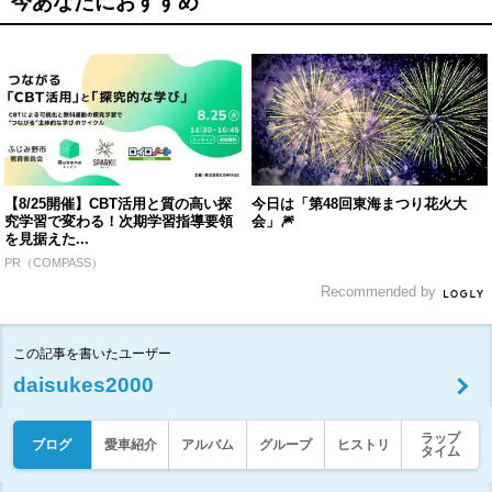
今あなたにおすすめ
【8/25開催】CBT活用と質の高い探
今日は「第48回東海まつり花火大
究学習で変わる！次期学習指導要領
会」🎆
を見据えた...
PR（COMPASS）
Recommended by
この記事を書いたユーザー
daisukes2000
ラップ
ブログ
愛車紹介
アルバム
グループ
ヒストリ
タイム