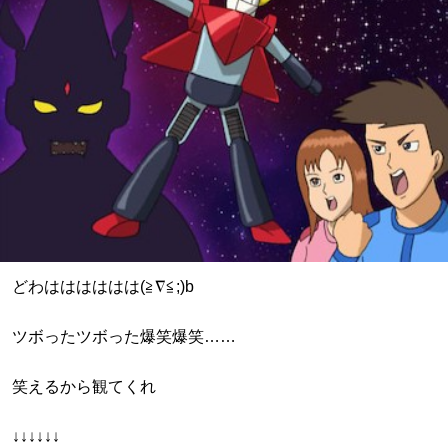
どわはははははは(≧∇≦;)b
ツボったツボった爆笑爆笑……
笑えるから観てくれ
↓↓↓↓↓↓