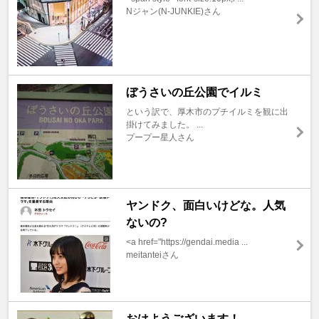
Nジャン(N-JUNKIE)さん
ぼうさいの丘公園でイルミ
という訳で、厚木市のプチイルミを観に出
掛けてみました。 ...
プープー星人さん
ヤンドク、面白いけどな。人気
ないの?
<a href="https://gendai.media ...
meitanteiさん
おはようございます！