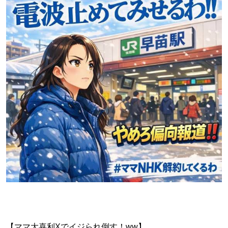
【ママ大喜利Xでイジられ倒す！ww】