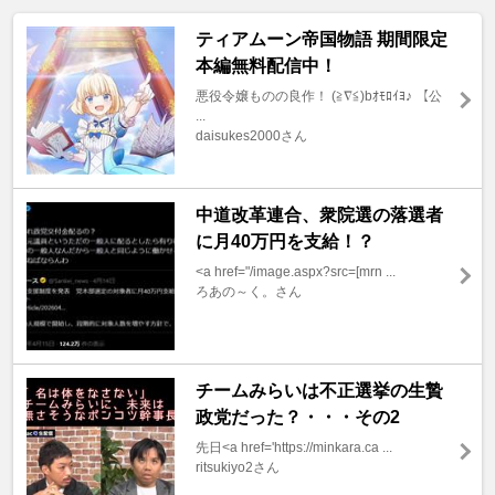
ティアムーン帝国物語 期間限定
本編無料配信中！
悪役令嬢ものの良作！ (≧∇≦)bｵﾓﾛｲﾖ♪ 【公
...
daisukes2000さん
中道改革連合、衆院選の落選者
に月40万円を支給！？
<a href="/image.aspx?src=[mrn ...
ろあの～く。さん
チームみらいは不正選挙の生贄
政党だった？・・・その2
先日<a href='https://minkara.ca ...
ritsukiyo2さん