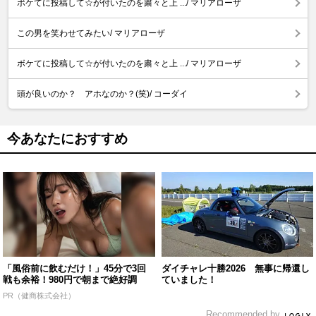
ボケてに投稿して☆が付いたのを粛々と上 .../ マリアローザ
この男を笑わせてみたい/ マリアローザ
ボケてに投稿して☆が付いたのを粛々と上 .../ マリアローザ
頭が良いのか？ アホなのか？(笑)/ コーダイ
今あなたにおすすめ
「風俗前に飲むだけ！」45分で3回
ダイチャレ十勝2026 無事に帰還し
戦も余裕！980円で朝まで絶好調
ていました！
PR（健商株式会社）
Recommended by