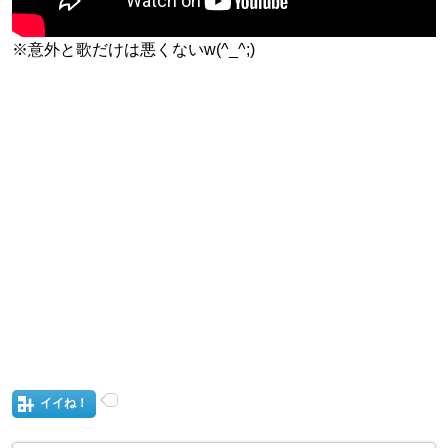
※意外と歌だけは悪くないw(^_^;)
イイね！