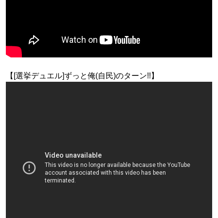
【[選挙デュエル]ずっと俺(自民)のターン!!】