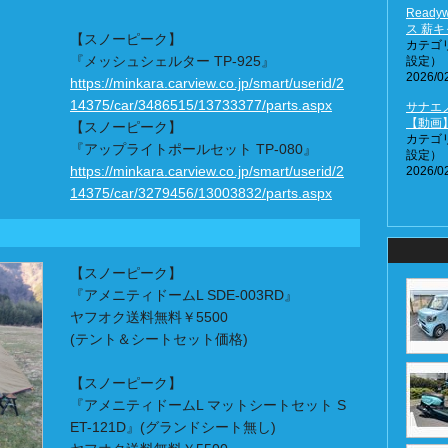
Read
ス 薪
【スノーピーク】
カテゴ
『メッシュシェルター TP-925』
設定）
2026/02
https://minkara.carview.co.jp/smart/userid/2
14375/car/3486515/13733377/parts.aspx
サナエノ
【動画
【スノーピーク】
カテゴ
『アップライトポールセット TP-080』
設定）
https://minkara.carview.co.jp/smart/userid/2
2026/02
14375/car/3279456/13003832/parts.aspx
【スノーピーク】
『アメニティドームL SDE-003RD』
ヤフオク送料無料￥5500
(テント＆シートセット価格)
【スノーピーク】
『アメニティドームL マットシートセット S
ET-121D』(グランドシート無し)