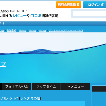
の他
>
整備手帳
>
その他
>
その他
>
その他
>
テント＆タープ [daisukes2000]
イフ
フォトアルバム
ラップタイム
▼メニュー
ルーバレット"
[
]
ホンダ その他