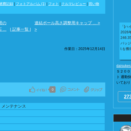
燃費記録
|
フォトアルバム (1)
|
フォト
|
クルマレビュー
|
買い物
用の
連結ポール高さ調整用キャップ ... >
「[ハイ
 ...
| 記事一覧 |
>
2026年
246.3
バッジ
作業日：2025年12月14日
t.を獲
daisuke
Ｓ２００
ト 通勤快
いておりま
0
27
・メンテナンス