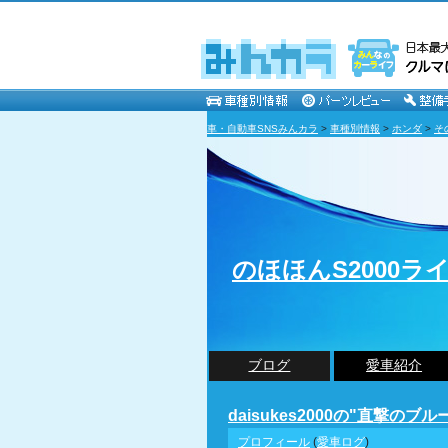
車・自動車SNSみんカラ
>
車種別情報
>
ホンダ
>
そ
のほほんS2000ラ
ブログ
愛車紹介
daisukes2000の"直撃のブ
プロフィール
(
愛車ログ
)