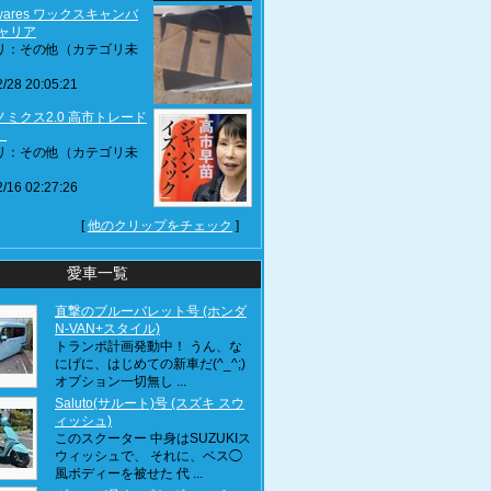
ywares ワックスキャンバ
キャリア
リ：その他（カテゴリ未
/28 20:05:21
ミクス2.0 高市トレード
】
リ：その他（カテゴリ未
/16 02:27:26
[
他のクリップをチェック
]
愛車一覧
直撃のブルーバレット号 (ホンダ
N-VAN+スタイル)
トランポ計画発動中！ うん、な
にげに、はじめての新車だ(^_^;)
オプション一切無し ...
Saluto(サルート)号 (スズキ スウ
ィッシュ)
このスクーター 中身はSUZUKIス
ウィッシュで、 それに、ベス◯
風ボディーを被せた 代 ...