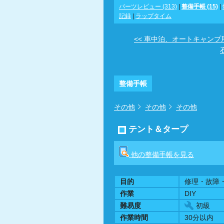
パーツレビュー (313)
|
整備手帳 (15)
|
記録
|
ラップタイム
<< 車中泊、オートキャンプ
石
整備手帳
その他
その他
その他
テント＆タープ
他の整備手帳を見る
目的
修理・故障
作業
DIY
難易度
初級
作業時間
30分以内