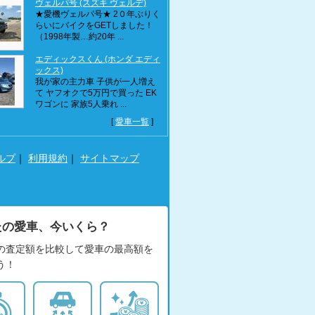
ヴェルパ号 (スズキ ヴェルデ)
★愛機ヴェルパ号★ 2０年ぶりく
らいにバイクをGETしました！
（1998年製…約20年 ...
エディックスくん (ホンダ エディ
ックス)
我が家の主力車 子供が一人増え
て ヤフオクで5万円で買った EK
ワゴンに 家族5人乗れ ...
[
愛車一覧
]
ルプ
｜
利用規約
｜
サイトマップ
たの愛車、今いくら？
の査定額を比較して愛車の最高額を
う！