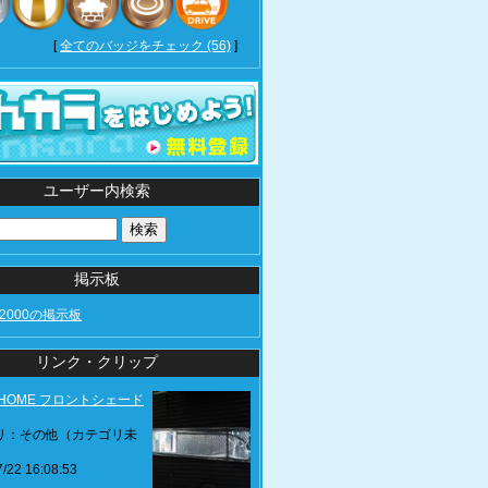
[
全てのバッジをチェック (56)
]
ユーザー内検索
掲示板
es2000の掲示板
リンク・クリップ
Z HOME フロントシェード
リ：その他（カテゴリ未
/22 16:08:53