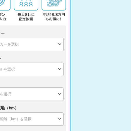
カー
ル
離（km）