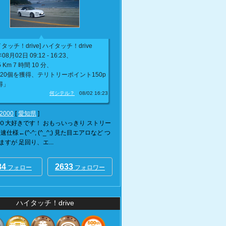
タッチ！drive] ハイタッチ！drive
08月02日 09:12 - 16:23、
5 Km 7 時間 10 分、
20個を獲得、テリトリーポイント150p
得」
何シテル？
08/02 16:23
s2000
[
愛知県
]
０大好きです！ おもっいっきり ストリー
速仕様←(^-^; (^_^;) 見た目エアロなど つ
すが 足回り、エ...
34
2633
フォロー
フォロワー
ハイタッチ！drive