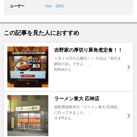
ユーザー
hiro 1001
この記事を見た人におすすめ
吉野家の厚切り豚角煮定食！！
１月１０日の土曜日！！ 今日は『糸引き
納豆の日』ですよ。 ...
KitKatさん
ラーメン東大 応神店
徳島県徳島市の「ラーメン東大 応神店」
に行ってきました。 ...
９８Rさん