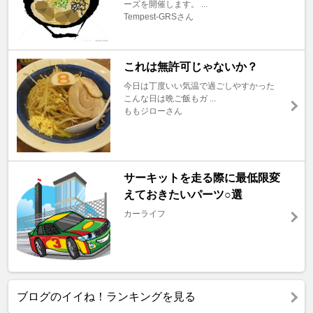
ーズを開催します。 ...
Tempest-GRSさん
これは無許可じゃないか？
今日は丁度いい気温で過ごしやすかった
こんな日は晩ご飯もガ ...
ももジローさん
サーキットを走る際に最低限変
えておきたいパーツ○選
カーライフ
ブログのイイね！ランキングを見る