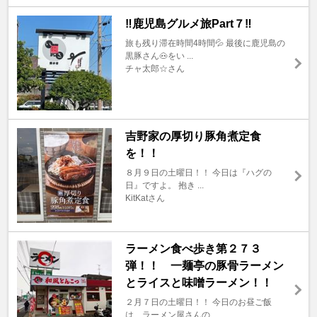
‼️鹿児島グルメ旅Part７‼️
旅も残り滞在時間4時間💦 最後に鹿児島の
黒豚さん🐽をい ...
チャ太郎☆さん
吉野家の厚切り豚角煮定食
を！！
８月９日の土曜日！！ 今日は『ハグの
日』ですよ。 抱き ...
KitKatさん
ラーメン食べ歩き第２７３
弾！！ 一麺亭の豚骨ラーメン
とライスと味噌ラーメン！！
２月７日の土曜日！！ 今日のお昼ご飯
は、ラーメン屋さんの ...