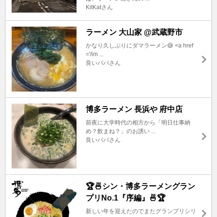
KitKatさん
ラーメン 大山家 @武蔵野市
かなり久しぶりにダマラーメン😅 <a href
='/im ...
良いパパさん
博多ラーメン 長浜や 府中店
前夜に大学時代の相方から「明日仕事納
め？飲まね？」のお誘い ...
良いパパさん
🏆🍜シン・博多ラーメングラン
プリNo.1『序編』🍜🏆
新しい年を迎えたのでまたグランプリシリ