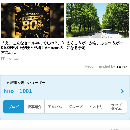
「え、こんなセールやってたの？」8
えくしうが から、ふぉれうがー
0％OFF以上が続々登場！Amazonの
になる予定
本気が...
PR（Amazon）
Recommended by
この記事を書いたユーザー
hiro 1001
ラップ
ブログ
愛車紹介
アルバム
グループ
ヒストリ
タイム