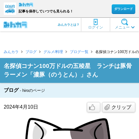
ダウンロード
記事を保存していつでも見られる！
みんカラとは？
ログイン
メニュー
みんカラ
ブログ
グルメ/料理
ブログ一覧
名探偵コナン100万ドルの
名探偵コナン100万ドルの五稜星 ランチは豚骨
ラーメン「濃豚（のうとん）」さん
ブログ
hiroのページ
2024年4月10日
クリップ