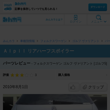
ダウンロード
記事を保存していつでも見られる！
みんカラとは？
ログイン
メニュー
みんカラ
車種別情報
フォルクスワーゲン
ゴルフ ヴァリアント
パ
Ａｌｐｉｌ リアハーフスポイラー
パーツレビュー
フォルクスワーゲン ゴルフ ヴァリアント [ゴルフ5]
3
評価
購入価格
-
2010年8月1日
クリップ