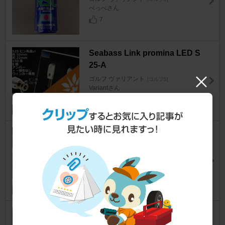
べっべさん
7
Seabass Link promina LED S
25-A
ゴルフ ヴァリアント
[ゴルフ5]
Variantさん
4
NAPOLEX Broadway チョット
ミラー
ゴルフ ヴァリアント
[ゴルフ5]
VWZZZ1K5さん
0
αチューン 調整式スタビリン
ク