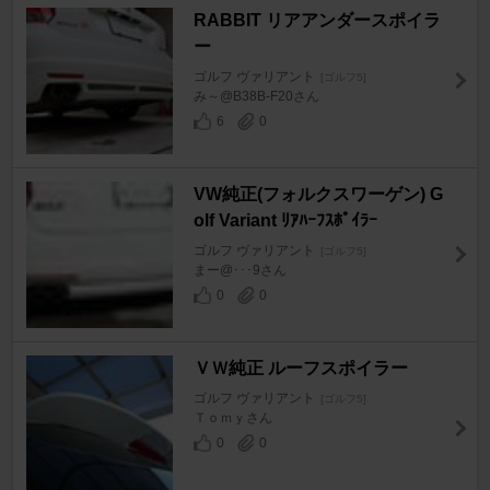
RABBIT リアアンダースポイラ
ー
ゴルフ ヴァリアント
[ゴルフ5]
み～@B38B-F20さん
6
0
VW純正(フォルクスワーゲン) G
olf Variant ﾘｱﾊｰﾌｽﾎﾟｲﾗｰ
ゴルフ ヴァリアント
[ゴルフ5]
まー@･･･9さん
0
0
ＶＷ純正 ルーフスポイラー
ゴルフ ヴァリアント
[ゴルフ5]
Ｔｏｍｙさん
0
0