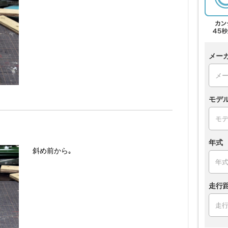
メー
モデ
年式
斜め前から｡
走行