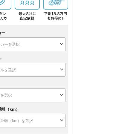
カー
ル
距離（km）