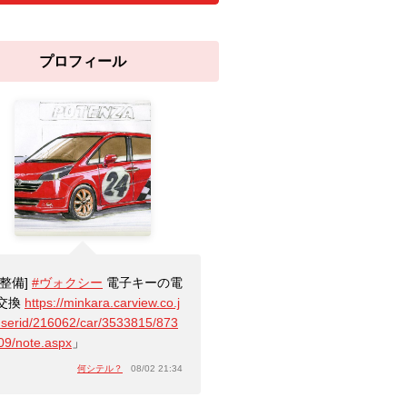
プロフィール
[整備]
#ヴォクシー
電子キーの電
交換
https://minkara.carview.co.j
userid/216062/car/3533815/873
09/note.aspx
」
何シテル？
08/02 21:34