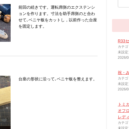
前回の続きです。運転席側のエクステンシ
ョンを作ります。寸法を助手席側のと合わ
せて､ベニヤ板をカットし，以前作った台座
を固定します。
R33
カテゴ
未設定
2026/0
祝・み
カテゴ
台座の形状に沿って､ベニヤ板を整えます。
未設定
2026/0
トミカ
オフ
レデ
カテゴ
未設定