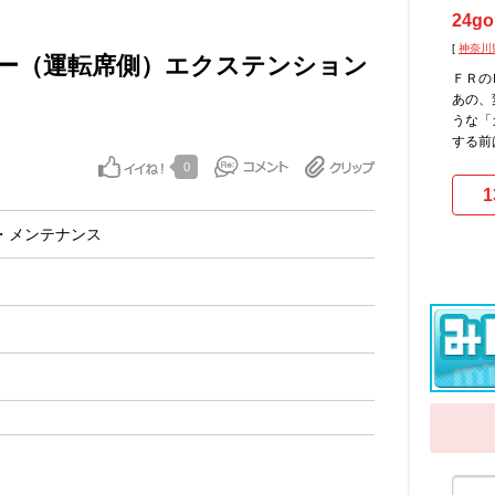
24go
[
神奈川
ー（運転席側）エクステンション
ＦＲの
あの、
うな「
する前
0
1
・メンテナンス