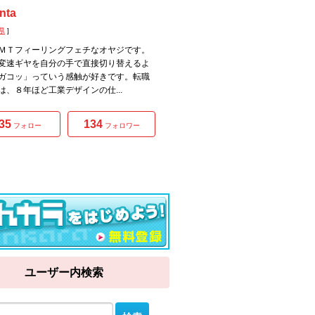
nta
県
]
ＭＴフィーリングフェチなオヤジです。
変速ギヤを自分の手で直接切り替えるよ
ガコッ」っていう感触が好きです。転職
は、８年ほど工業デザインの仕...
35
134
フォロー
フォロワー
ユーザー内検索