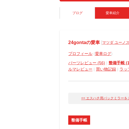
ブログ
愛車紹介
24gontaの愛車
[
マツダ ユーノ
プロフィール
(
愛車ログ
)
パーツレビュー (56)
|
整備手帳 (1
ルマレビュー
|
買い物記録
|
ラッ
<< エスハチ用バックミラーをドア
整備手帳