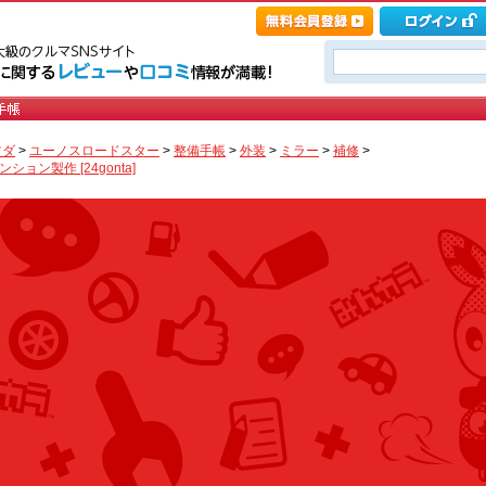
ツダ
>
ユーノスロードスター
>
整備手帳
>
外装
>
ミラー
>
補修
>
ン製作 [24gonta]