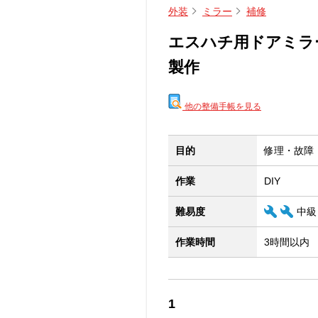
外装
ミラー
補修
エスハチ用ドアミラ
製作
他の整備手帳を見る
目的
修理・故障
作業
DIY
難易度
中級
作業時間
3時間以内
1