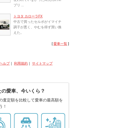
ブリ ...
トヨタ カローラFX
中古で買ったセルボがイマイチ
調子が悪く、やむを得ず買い換
えた。
[
愛車一覧
]
ヘルプ
｜
利用規約
｜
サイトマップ
たの愛車、今いくら？
の査定額を比較して愛車の最高額を
う！