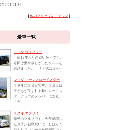
6/22 01:01:36
[
他のクリップをチェック
]
愛車一覧
トヨタ ヴォクシー
約17年ぶりの買い替えです。
今回は妻が欲しかったクルマを
選びました。 ナビの設定や ...
マツダ ユーノスロードスター
８９年式２台目です。１台目は
子どもが生まれる時にロードス
タークラブのメンバーに譲る。
２台 ...
スズキ エブリイ
息子のクルマです。今年就職し
た息子が就職祝いに、しばらく
使われていなかった商売用のエ