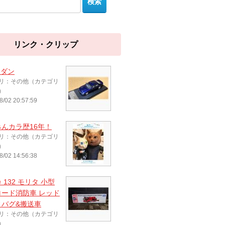
リンク・クリップ
セダン
リ：その他（カテゴリ
）
8/02 20:57:59
んカラ歴16年！
リ：その他（カテゴリ
）
8/02 14:56:38
 132 モリタ 小型
ロード消防車 レッド
ィバグ&搬送車
リ：その他（カテゴリ
）