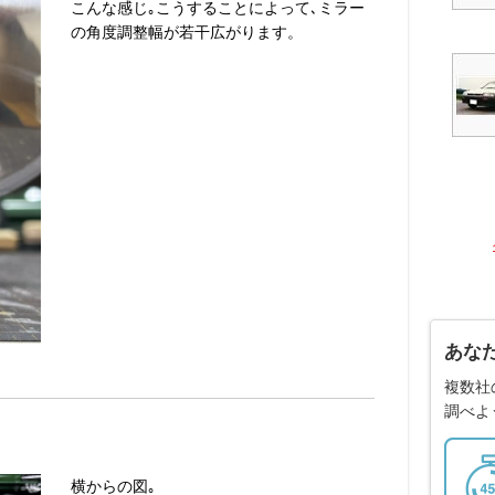
こんな感じ｡こうすることによって､ミラー
の角度調整幅が若干広がります。
あな
複数社
調べよ
横からの図｡