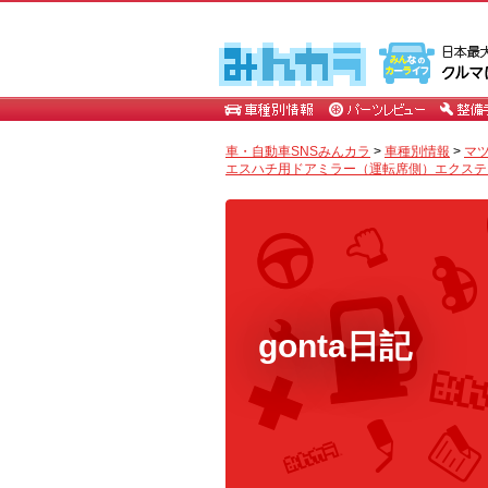
車・自動車SNSみんカラ
>
車種別情報
>
マ
エスハチ用ドアミラー（運転席側）エクステンショ
gonta日記