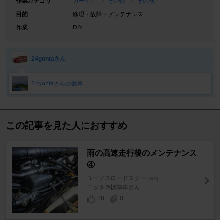
作業カテゴリ
カーケア
その他
その他
目的
修理・故障・メンテナンス
作業
DIY
24gontaさん
24gontaさんの愛車
この記事を見た人におすすめ
雨の高速走行後のメンテナンス
④
ユーノスロードスター
[NA]
ニッタ＠標準車さん
28
0