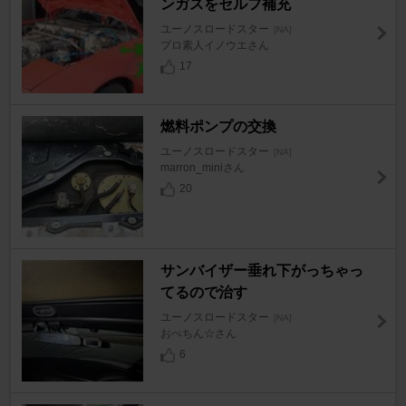
ンガスをセルフ補充
ユーノスロードスター
[NA]
プロ素人イノウエさん
17
燃料ポンプの交換
ユーノスロードスター
[NA]
marron_miniさん
20
サンバイザー垂れ下がっちゃっ
てるので治す
ユーノスロードスター
[NA]
おぺちん☆さん
6