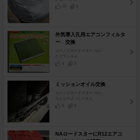
15
0
外気導入孔用エアコンフィルタ
ー 交換
ユーノスロードスター
[NA]
ただランさん
4
0
ミッションオイル交換
ユーノスロードスター
[NA]
ろんりーよっしーさん
5
0
NAロードスターにR12エアコ