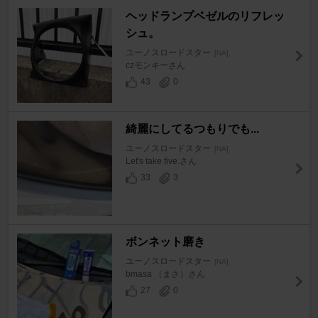
ヘッドランプベゼルのリフレッ
シュ。
ユーノスロードスター
[NA]
czモンキーさん
43
0
綺麗にしてるつもりでも...
ユーノスロードスター
[NA]
Let's take five.さん
33
3
ボンネット磨き
ユーノスロードスター
[NA]
bmasa （まさ）さん
27
0