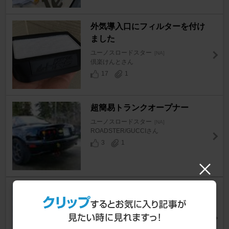
外気導入口にフィルターを付け
ました
ユーノスロードスター
[NA]
倶楽けんとさん
17
1
超簡易トランクオープナー
ユーノスロードスター
[NA]
ROADSTER/GUCCIさん
3
1
幌下の排水穴掃除
ユーノスロードスター
[NA]
naまーこさん
16
2