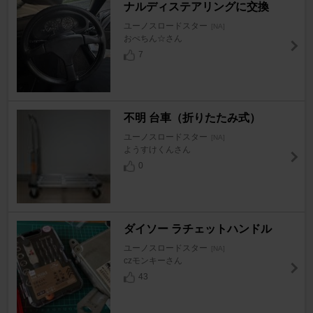
ナルディステアリングに交換
ユーノスロードスター
[NA]
おぺちん☆さん
7
不明 台車（折りたたみ式）
ユーノスロードスター
[NA]
ようすけくんさん
0
ダイソー ラチェットハンドル
ユーノスロードスター
[NA]
czモンキーさん
43