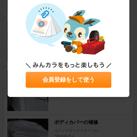
★チャプチャプ？・・・
ユーノスロードスター
[NA]
猫Ｒさん
5
2
ハーフカバー買ってみた
会員登録をして使う
ユーノスロードスター
[NA]
おぺちん☆さん
10
0
ボディカバーの補修
ユーノスロードスター
[NA]
24gontaさん