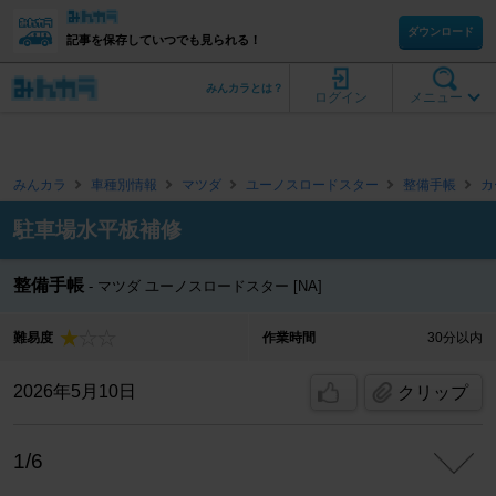
ダウンロード
記事を保存していつでも見られる！
みんカラとは？
ログイン
メニュー
みんカラ
車種別情報
マツダ
ユーノスロードスター
整備手帳
カ
駐車場水平板補修
整備手帳
マツダ ユーノスロードスター [NA]
難易度
作業時間
30分以内
2026年5月10日
クリップ
1/6