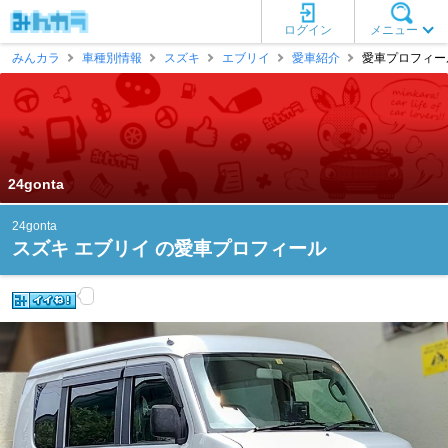
ログイン
メニュー
みんカラ
車種別情報
スズキ
エブリイ
愛車紹介
愛車プロフィール [
24gonta
24gonta
スズキ エブリイ の愛車プロフィール