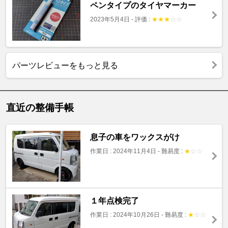
ペンタイプのタイヤマーカー
2023年5月4日
-
評価 :
★
★
★
☆
☆
パーツレビューをもっと見る
直近の整備手帳
息子の車をワックスがけ
作業日 : 2024年11月4日
-
難易度 :
★
☆
☆
１年点検完了
作業日 : 2024年10月26日
-
難易度 :
★
☆
☆