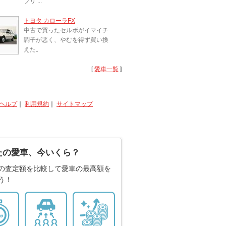
ブリ ...
トヨタ カローラFX
中古で買ったセルボがイマイチ
調子が悪く、やむを得ず買い換
えた。
[
愛車一覧
]
ヘルプ
｜
利用規約
｜
サイトマップ
たの愛車、今いくら？
の査定額を比較して愛車の最高額を
う！