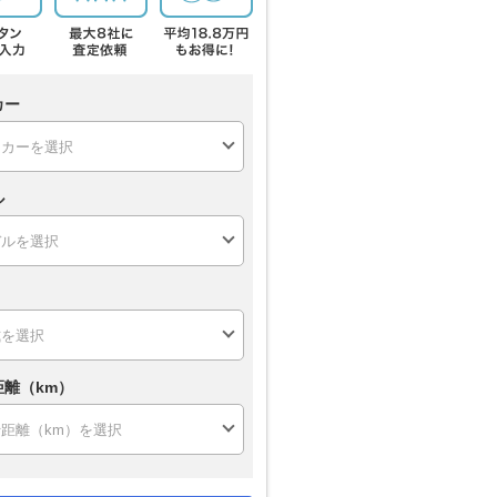
カー
ル
距離（km）