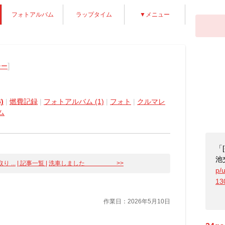
フォトアルバム
ラップタイム
▼メニュー
]
シー
)
|
燃費記録
|
フォトアルバム (1)
|
フォト
|
クルマレ
ム
「
池
 ...
| 記事一覧 |
洗車しました >>
p/
13
作業日：2026年5月10日