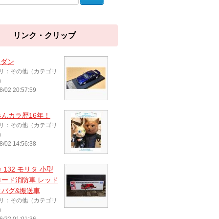
リンク・クリップ
セダン
リ：その他（カテゴリ
）
8/02 20:57:59
んカラ歴16年！
リ：その他（カテゴリ
）
8/02 14:56:38
 132 モリタ 小型
ロード消防車 レッド
ィバグ&搬送車
リ：その他（カテゴリ
）