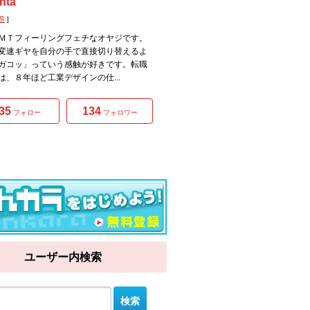
nta
県
]
ＭＴフィーリングフェチなオヤジです。
変速ギヤを自分の手で直接切り替えるよ
ガコッ」っていう感触が好きです。転職
は、８年ほど工業デザインの仕...
35
134
フォロー
フォロワー
ユーザー内検索