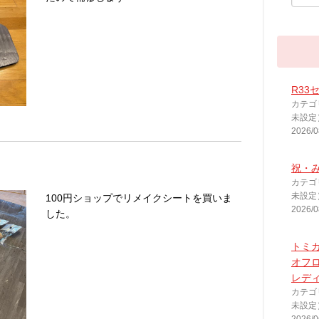
R33
カテゴ
未設定
2026/0
祝・み
カテゴ
未設定
100円ショップでリメイクシートを買いま
2026/0
した。
トミカ
オフ
レデ
カテゴ
未設定