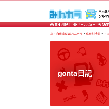
車・自動車SNSみんカラ
>
車種別情報
>
ト
gonta日記