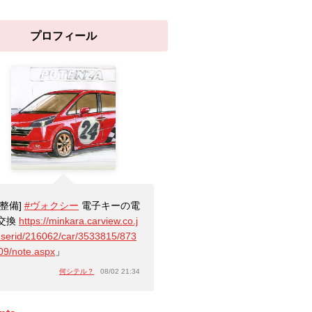
プロフィール
[整備]
#ヴォクシー
電子キーの電
交換
https://minkara.carview.co.j
userid/216062/car/3533815/873
09/note.aspx
」
何シテル？
08/02 21:34