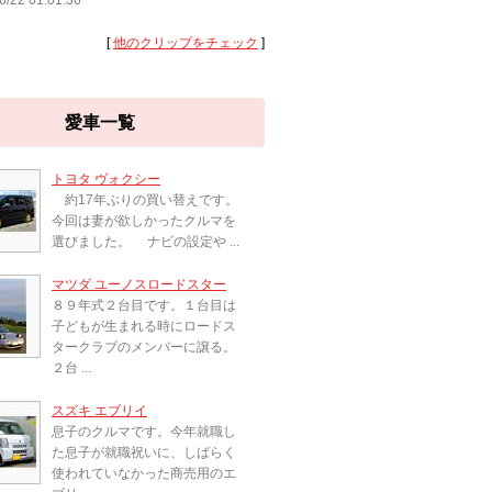
6/22 01:01:36
[
他のクリップをチェック
]
愛車一覧
トヨタ ヴォクシー
約17年ぶりの買い替えです。
今回は妻が欲しかったクルマを
選びました。 ナビの設定や ...
マツダ ユーノスロードスター
８９年式２台目です。１台目は
子どもが生まれる時にロードス
タークラブのメンバーに譲る。
２台 ...
スズキ エブリイ
息子のクルマです。今年就職し
た息子が就職祝いに、しばらく
使われていなかった商売用のエ