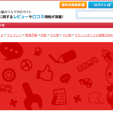
ヨタ
>
ヴォクシー
>
整備手帳
>
内装
>
その他
>
その他
>
ラゲッジボードの補修 [24gon