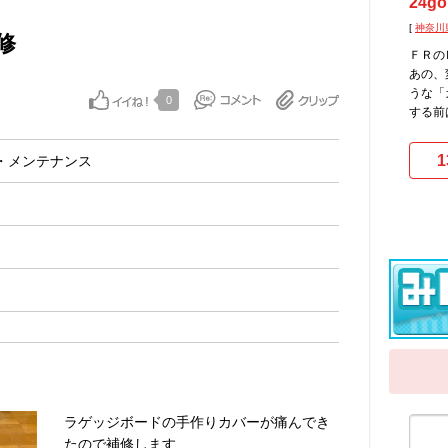
24go
[
神奈川
修
ＦＲの
あの、
うな「
0
する前
1
・メンテナンス
ラゲッジボードの手作りカバーが痛んでき
たので補修します