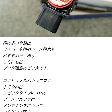
雨の多い季節は
ワイパー交換やガラス撥水も
おすすめだと思う、
こんにちは、
ブログ担当のピッ太です。
コクピットみんカラブログ、
さて今回は、
シビックタイプR FD2の
プラスアルファの
メンテナンスについて、
コクピット55の