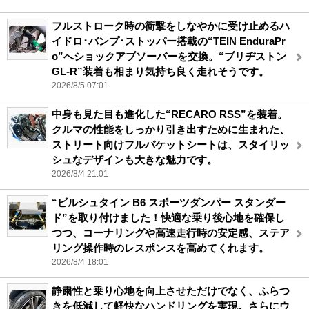
フルストローク時の衝撃をしなやかに受け止めるハ
イドロ･バンプ･ストッパー搭載の“TEIN EnduraPr
o”へショックアブソーバーを交換。“ブリヂストン
GL-R”装着も相まり気持ち良く走れそうです。
2026/8/5 07:01
中身も見た目も進化した“RECARO RSS”を装着。
クルマの性能をしっかり引き出すために生まれた、
ストリート向けフルバケットシートは、スタイリッ
シュなデザインも大きな魅力です。
2026/8/4 21:01
“ビルシュタイン B6 スポーツダンパー スタンダー
ド”を取り付けました！快適な乗り後心地を確保し
つつ、コーナリングや高速走行時の安定感、ステア
リング操作時のレスポンスを高めてくれます。
2026/8/4 18:01
静粛性と乗り心地を向上させただけでなく、ふらつ
きを低減して軽快なハンドリングを実現。さらにウ