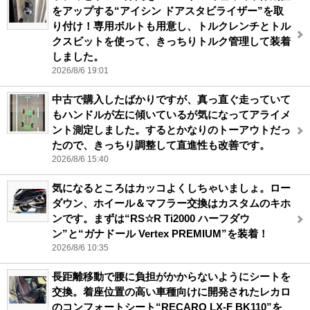
をアップする“アイシン ドアスタビライザー”を取
り付け！専用ボルトも用意し、トルクレンチとトル
クスビットを使って、きっちりトルク管理して装着
しました。
2026/8/6 19:01
中古で購入したばかりですが、真っ直ぐ走っていて
もハンドルが左に傾いているが気になってアライメ
ント測定しました。するとかなりのトーアウトだっ
たので、きっちり調整して直進性も改善です。
2026/8/6 15:40
気になるところはカッコよくしちゃいましょ。ロー
ダウン、ホイール＆マフラー交換はカスタムのキホ
ンです。まずは“RS☆R Ti2000 ハーフダウ
ン”と“ガナドール Vertex PREMIUM”を装着！
2026/8/6 10:35
長距離移動で腰に負担がかからないようにシートを
交換。着座位置の高い車種向けに開発されたレカロ
のコンフォートシート“RECARO LX-F BK110”を