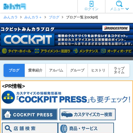
ログイン
メニュー
みんカラ
みんカラ＋
ブログ
ブログ一覧 [cockpit]
ラップ
ブログ
愛車紹介
アルバム
グループ
ヒストリ
タイム
<PR情報>