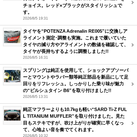
チョイス。レッド×ブラックがスタイリッシュで
す。
2026/8/5 19:31
タイヤを“POTENZA Adrenalin RE005”に交換しア
ライメント測定･調整も実施。これまで履いていた
タイヤの減り方やアライメントの数値を確認して、
タイヤが長持ちするように調整しました!!
2026/8/5 16:31
スプリングは純正を使用して、ショックアブソーバ
ーとマウントやラバー類等純正部品を新品にして足
回りをリフレッシュ。しっかりした乗り味が魅力
の“ビルシュタイン B6”を取り付けました!!
2026/8/5 13:31
純正マフラーよりも10.7kgも軽い“SARD Ti-Z FUL
L TITANIUM MUFFLER”を取り付けました。見た
目もステキですが、吹け上がりが確実に早くなっ
て、心地よい音を奏でてくれます。
2026/8/5 10:32