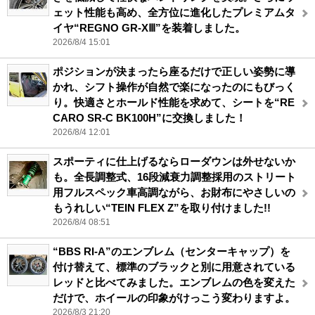
ェット性能も高め、全方位に進化したプレミアムタ
イヤ“REGNO GR-XⅢ”を装着しました。
2026/8/4 15:01
ポジションが決まったら座るだけで正しい姿勢に導
かれ、シフト操作が自然で楽になったのにもびっく
り。快適さとホールド性能を求めて、シートを“RE
CARO SR-C BK100H”に交換しました！
2026/8/4 12:01
スポーティに仕上げるならローダウンは外せないか
も。全長調整式、16段減衰力調整採用のストリート
用フルスペック車高調ながら、お財布にやさしいの
もうれしい“TEIN FLEX Z”を取り付けました!!
2026/8/4 08:51
“BBS RI-A”のエンブレム（センターキャップ）を
付け替えて、標準のブラックと別に用意されている
レッドと比べてみました。エンブレムの色を変えた
だけで、ホイールの印象がけっこう変わりますよ。
2026/8/3 21:20