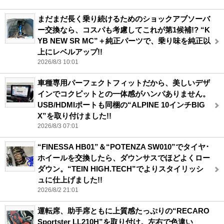
まだまだ長く乗り続けるためのショックアブソーバ
ー交換なら、コスパも考慮してこれが第1候補!? “K
YB NEW SR MC”＋純正パーツで、乗り味を純正以
上にレベルアップ!!
2026/8/3 10:01
車種専用パーフェクトフィットだから、美しいデザ
インでコクピットとの一体感がハンパありません。
USB/HDMIポートも同梱の“ALPINE 10インチBIG
X”を取り付けました!!
2026/8/3 07:01
“FINESSA HB01”＆“POTENZA SW010”でタイヤ･
ホイールを交換したら、ダウンサスでほどよくロー
ダウン。“TEIN HIGH.TECH”でよりスタイリッシ
ュに仕上げました!!
2026/8/2 21:01
運転席、助手席ともに上質感たっぷりの“RECARO
Sportster LL210H”を取り付け。左右で色違い