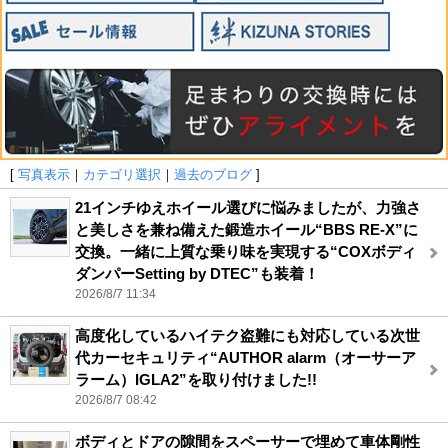
[
写真表示
｜
カテゴリ選択
｜
過去のブログ
]
21インチゆえホイール選びに悩みましたが、力強さ
と美しさを兼ね備えた鍛造ホイール“BBS RE-X”に
交換。一緒に上質な乗り味を実現する“COXボディ
ダンパーSetting by DTEC”も装着！
2026/8/7 11:34
高度化しているハイテク盗難にも対応している次世
代カーセキュリティ“AUTHOR alarm（オーサーア
ラーム）IGLA2”を取り付けました!!
2026/8/7 08:42
ボディとドアの隙間をスペーサーで埋めて車体剛性