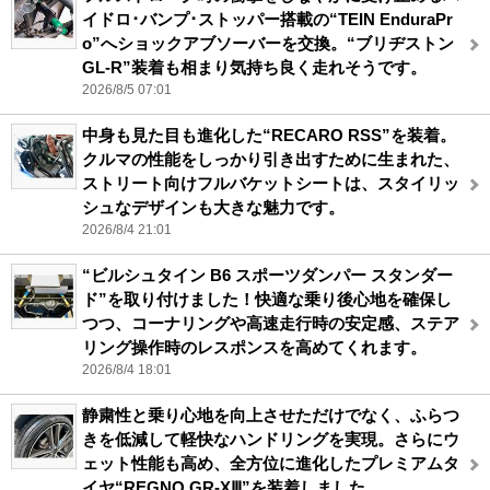
イドロ･バンプ･ストッパー搭載の“TEIN EnduraPr
o”へショックアブソーバーを交換。“ブリヂストン
GL-R”装着も相まり気持ち良く走れそうです。
2026/8/5 07:01
中身も見た目も進化した“RECARO RSS”を装着。
クルマの性能をしっかり引き出すために生まれた、
ストリート向けフルバケットシートは、スタイリッ
シュなデザインも大きな魅力です。
2026/8/4 21:01
“ビルシュタイン B6 スポーツダンパー スタンダー
ド”を取り付けました！快適な乗り後心地を確保し
つつ、コーナリングや高速走行時の安定感、ステア
リング操作時のレスポンスを高めてくれます。
2026/8/4 18:01
静粛性と乗り心地を向上させただけでなく、ふらつ
きを低減して軽快なハンドリングを実現。さらにウ
ェット性能も高め、全方位に進化したプレミアムタ
イヤ“REGNO GR-XⅢ”を装着しました。