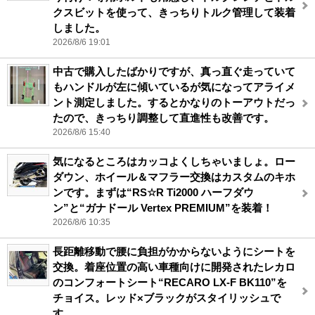
クスビットを使って、きっちりトルク管理して装着
しました。
2026/8/6 19:01
中古で購入したばかりですが、真っ直ぐ走っていて
もハンドルが左に傾いているが気になってアライメ
ント測定しました。するとかなりのトーアウトだっ
たので、きっちり調整して直進性も改善です。
2026/8/6 15:40
気になるところはカッコよくしちゃいましょ。ロー
ダウン、ホイール＆マフラー交換はカスタムのキホ
ンです。まずは“RS☆R Ti2000 ハーフダウ
ン”と“ガナドール Vertex PREMIUM”を装着！
2026/8/6 10:35
長距離移動で腰に負担がかからないようにシートを
交換。着座位置の高い車種向けに開発されたレカロ
のコンフォートシート“RECARO LX-F BK110”を
チョイス。レッド×ブラックがスタイリッシュで
す。