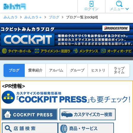
ログイン
メニュー
みんカラ
みんカラ＋
ブログ
ブログ一覧 [cockpit]
ラップ
ブログ
愛車紹介
アルバム
グループ
ヒストリ
タイム
<PR情報>