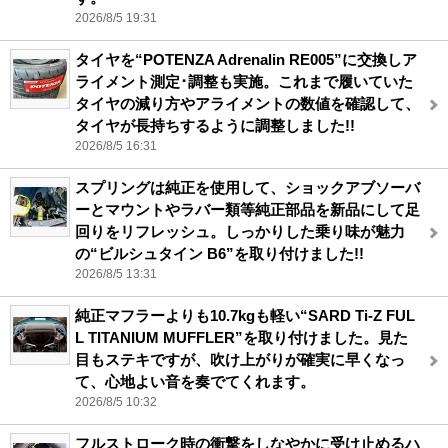
2026/8/5 19:31
タイヤを“POTENZA Adrenalin RE005”に交換しア
ライメント測定･調整も実施。これまで履いていた
タイヤの減り方やアライメントの数値を確認して、
タイヤが長持ちするように調整しました!!
2026/8/5 16:31
スプリングは純正を使用して、ショックアブソーバ
ーとマウントやラバー類等純正部品を新品にして足
回りをリフレッシュ。しっかりした乗り味が魅力
の“ビルシュタイン B6”を取り付けました!!
2026/8/5 13:31
純正マフラーよりも10.7kgも軽い“SARD Ti-Z FUL
L TITANIUM MUFFLER”を取り付けました。見た
目もステキですが、吹け上がりが確実に早くなっ
て、心地よい音を奏でてくれます。
2026/8/5 10:32
フルストローク時の衝撃をしなやかに受け止めるハ