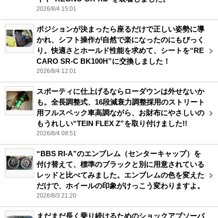
2026/8/4 15:01
ポジションが決まったら座るだけで正しい姿勢に導
かれ、シフト操作が自然で楽になったのにもびっく
り。快適さとホールド性能を求めて、シートを“RE
CARO SR-C BK100H”に交換しました！
2026/8/4 12:01
スポーティに仕上げるならローダウンは外せないか
も。全長調整式、16段減衰力調整採用のストリート
用フルスペック車高調ながら、お財布にやさしいの
もうれしい“TEIN FLEX Z”を取り付けました!!
2026/8/4 08:51
“BBS RI-A”のエンブレム（センターキャップ）を
付け替えて、標準のブラックと別に用意されている
レッドと比べてみました。エンブレムの色を変えた
だけで、ホイールの印象がけっこう変わりますよ。
2026/8/3 21:20
まだまだ長く乗り続けるためのショックアブソーバ