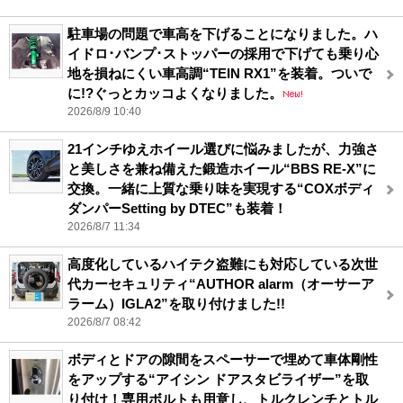
駐車場の問題で車高を下げることになりました。ハ
イドロ･バンプ･ストッパーの採用で下げても乗り心
地を損ねにくい車高調“TEIN RX1”を装着。ついで
に!?ぐっとカッコよくなりました。
2026/8/9 10:40
21インチゆえホイール選びに悩みましたが、力強さ
と美しさを兼ね備えた鍛造ホイール“BBS RE-X”に
交換。一緒に上質な乗り味を実現する“COXボディ
ダンパーSetting by DTEC”も装着！
2026/8/7 11:34
高度化しているハイテク盗難にも対応している次世
代カーセキュリティ“AUTHOR alarm（オーサーア
ラーム）IGLA2”を取り付けました!!
2026/8/7 08:42
ボディとドアの隙間をスペーサーで埋めて車体剛性
をアップする“アイシン ドアスタビライザー”を取
り付け！専用ボルトも用意し、トルクレンチとトル