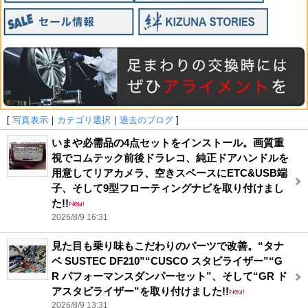
[
写真表示
｜
カテゴリ選択
｜
過去のブログ
]
いまや必需品の4点セットをインストール。画質重
視でコムテック前後ドラレコ、純正ドアハンドルを
用意してリアカメラ、空きスペースにETC&USB端
子、そして9型フローティングナビを取り付けまし
た!!
2026/8/9 16:31
見た目も乗り味もこだわりのパーツで改善。“タナ
ベ SUSTEC DF210”“CUSCO スタビライザー”“G
R パフォーマンスダンパーセット”、そして“GR ド
アスタビライザー”を取り付けました!!
2026/8/9 13:31