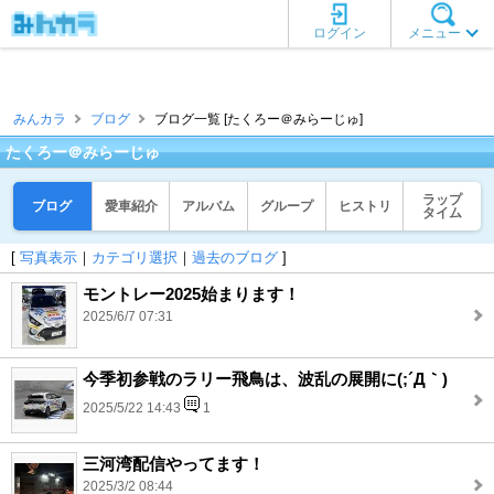
ログイン
メニュー
みんカラ
ブログ
ブログ一覧 [たくろー＠みらーじゅ]
たくろー＠みらーじゅ
ラップ
ブログ
愛車紹介
アルバム
グループ
ヒストリ
タイム
[
写真表示
｜
カテゴリ選択
｜
過去のブログ
]
モントレー2025始まります！
2025/6/7 07:31
今季初参戦のラリー飛鳥は、波乱の展開に(;´Д｀)
2025/5/22 14:43
1
三河湾配信やってます！
2025/3/2 08:44