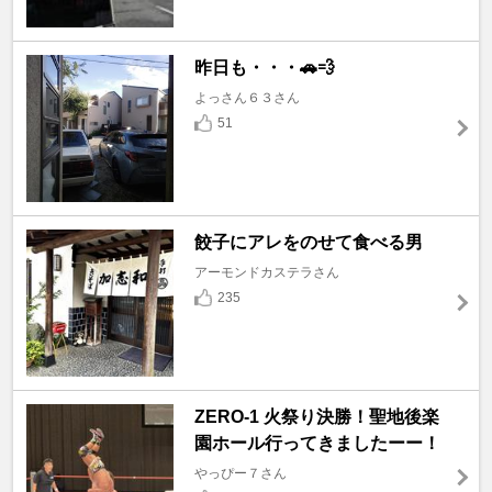
昨日も・・・🚗💨
よっさん６３さん
51
餃子にアレをのせて食べる男
アーモンドカステラさん
235
ZERO-1 火祭り決勝！聖地後楽
園ホール行ってきましたーー！
やっぴー７さん