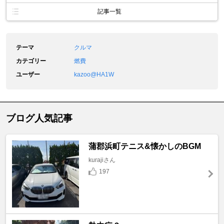
記事一覧
テーマ
クルマ
カテゴリー
燃費
ユーザー
kazoo@HA1W
ブログ人気記事
蒲郡浜町テニス&懐かしのBGM
kurajiさん
197