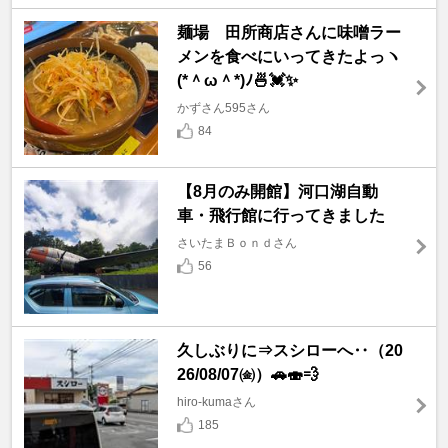
麺場 田所商店さんに味噌ラー
メンを食べにいってきたよっヽ
(*＾ω＾*)ﾉ🍜💓✨
かずさん595さん
84
【8月のみ開館】河口湖自動
車・飛行館に行ってきました
さいたまＢｏｎｄさん
56
久しぶりに⇒スシローへ‥（20
26/08/07㈮）🚗🍣💨
hiro-kumaさん
185