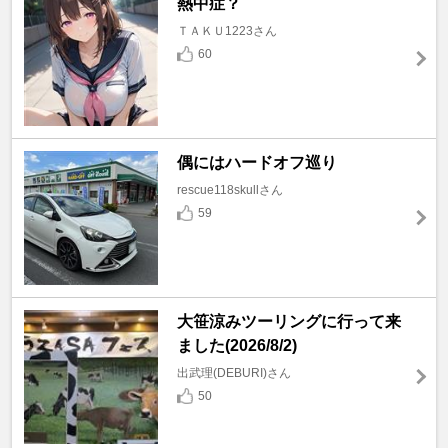
熱中症？
ＴＡＫＵ1223さん
60
偶にはハードオフ巡り
rescue118skullさん
59
大笹涼みツーリングに行って来
ました(2026/8/2)
出武理(DEBURI)さん
50