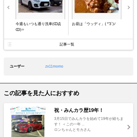
今週もいつも通り洗車(ↀД
お昼は「ウッディ」( *'3`)ﾉ
ↀ)✧
記事一覧
ユーザー
zx11momo
この記事を見た人におすすめ
祝・みんカラ歴19年！
3月15日でみんカラを始めて19年が経ちま
す！ ＜この一年 ...
ロンちゃんとモカさん