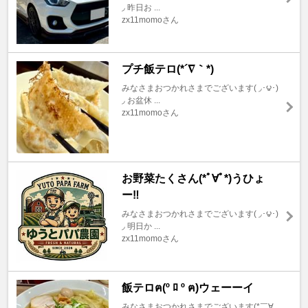
◞ 昨日お ...
zx11momoさん
プチ飯テロ(*´∇｀*)
みなさまおつかれさまでございます( ◞･౪･)
◞ お盆休 ...
zx11momoさん
お野菜たくさん(*ﾟ∀ﾟ*)うひょ
ー‼︎
みなさまおつかれさまでございます( ◞･౪･)
◞ 明日か ...
zx11momoさん
飯テロฅ(º ﾛ º ฅ)ウェーーイ
みなさまおつかれさまでございます(*￣∀