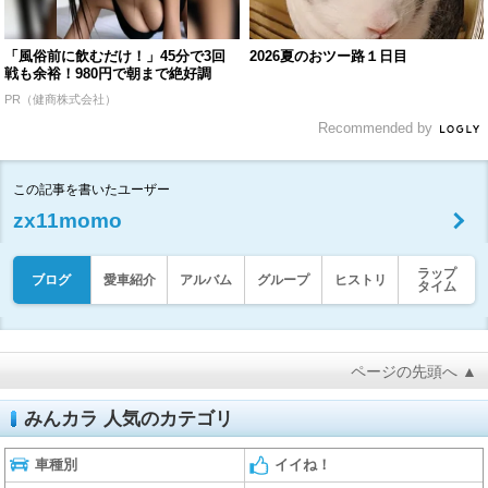
「風俗前に飲むだけ！」45分で3回
2026夏のおツー路１日目
戦も余裕！980円で朝まで絶好調
PR（健商株式会社）
Recommended by
この記事を書いたユーザー
zx11momo
ラップ
ブログ
愛車紹介
アルバム
グループ
ヒストリ
タイム
ページの先頭へ ▲
みんカラ 人気のカテゴリ
車種別
イイね！