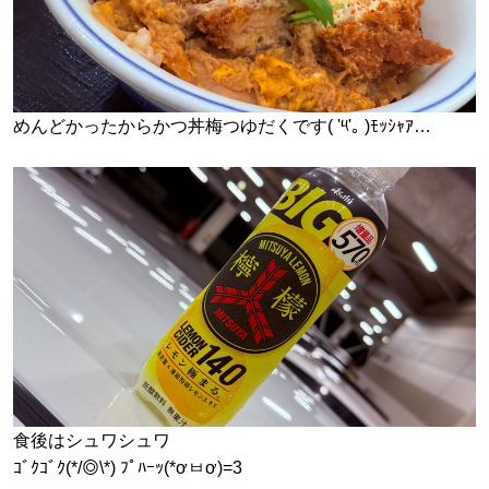
めんどかったからかつ丼梅つゆだくです( '༥'｡ )ﾓｯｼｬｱ…
食後はシュワシュワ
ｺﾞｸｺﾞｸ(*/◎\*) ﾌﾟﾊｰｯ(*ơㅂơ)=3