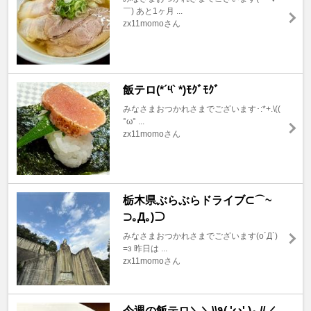
￣) あと1ヶ月 ...
zx11momoさん
飯テロ(*´༥` *)ﾓｸﾞﾓｸﾞ
みなさまおつかれさまでございます･:*+.\((
°ω° ...
zx11momoさん
栃木県ぶらぶらドライブ⊂⌒~
⊃｡Д｡)⊃
みなさまおつかれさまでございます(o´Д`)
=з 昨日は ...
zx11momoさん
今週の飯テロ＼＼\\٩( 'ω' )و //／