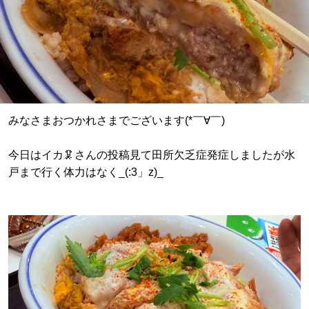
みなさまおつかれさまでございます(*￣∀￣)
今日はイカ🦑さんの投稿見て田所欠乏症発症しましたが水
戸まで行く体力はなく_(:3」z)_