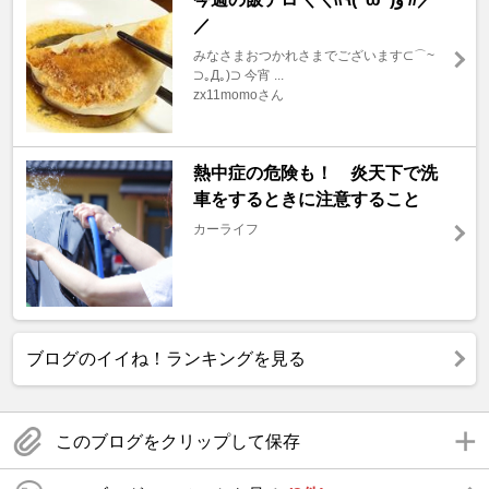
／
みなさまおつかれさまでございます⊂⌒~
⊃｡Д｡)⊃ 今宵 ...
zx11momoさん
熱中症の危険も！ 炎天下で洗
車をするときに注意すること
カーライフ
ブログのイイね！ランキングを見る
このブログをクリップして保存