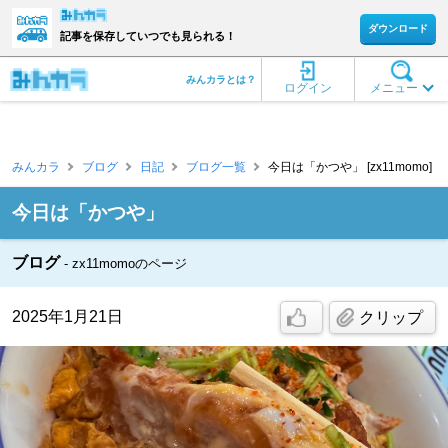
ダウンロード
記事を保存していつでも見られる！
みんカラとは？
ログイン
メニュー
みんカラ
ブログ
日記
ブログ一覧
今日は「かつや」 [zx11momo]
今日は「かつや」
ブログ
zx11momoのページ
2025年1月21日
クリップ