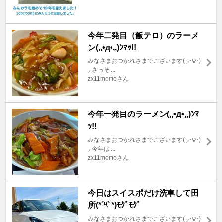
今年二発目（飯テロ）のラーメ
ン(,,•д•,,)ﾝﾏｯ!!
みなさまおつかれさまでございます( ◞･౪･)
◞ さっそ ...
zx11momoさん
今年一発目のラーメン(,,•д•,,)ﾝﾏ
ｯ!!
みなさまおつかれさまでございます( ◞･౪･)
◞ 今年は ...
zx11momoさん
今日はスイスポだけ洗車して田
所(*´༥` *)ﾓｸﾞﾓｸﾞ
みなさまおつかれさまでございます( ◞･౪･)