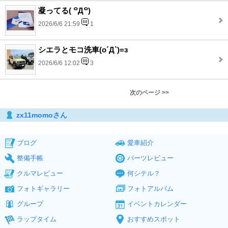
凝ってる( ꒪Д꒪)
2026/6/6 21:59
1
シエラとモコ洗車(o´Д`)=з
2026/6/6 12:02
3
次のページ >>
zx11momoさん
ブログ
愛車紹介
整備手帳
パーツレビュー
クルマレビュー
何シテル？
フォトギャラリー
フォトアルバム
グループ
イベントカレンダー
ラップタイム
おすすめスポット