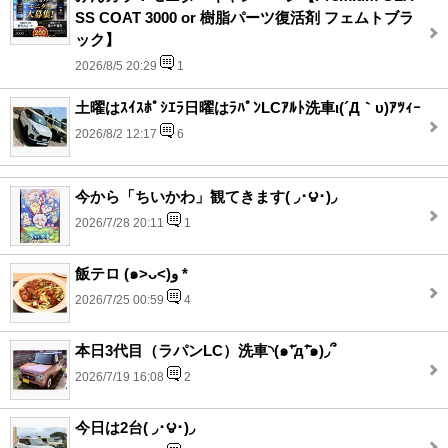
SS COAT 3000 or 樹脂パーツ復活剤 フェムトブラ
ック】
2026/8/5 20:29
1
土曜はｽｲｽﾎﾟｼｴﾗ日曜はﾗﾊﾟﾝLCｱﾙﾄ洗車ι(´Д｀υ)ｱﾂｨｰ
2026/8/2 12:17
6
今から「ちいかわ」観てきます( ◞･౪･)◞
2026/7/28 20:11
1
飯テロ (๑˃ᴗ˂)ﻭ *
2026/7/25 00:59
4
本日3代目（ラパンLC）洗車◝(๑⁺᷄д⁺᷅๑)◞՞
2026/7/19 16:08
2
今日は2台( ◞･౪･)◞