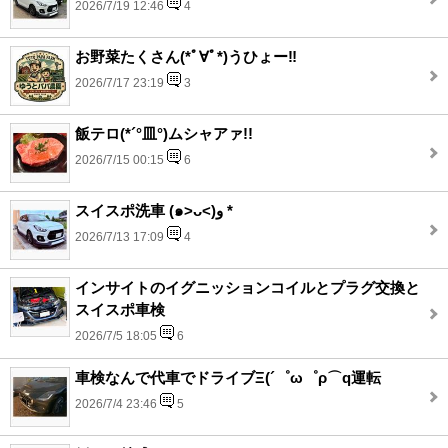
2026/7/19 12:46
4
お野菜たくさん(*ﾟ∀ﾟ*)うひょー‼︎
2026/7/17 23:19
3
飯テロ(*´°皿°)ムシャアァ!!
2026/7/15 00:15
6
スイスポ洗車 (๑˃ᴗ˂)ﻭ *
2026/7/13 17:09
4
インサイトのイグニッションコイルとプラグ交換と
スイスポ車検
2026/7/5 18:05
6
車検なんで代車でドライブΞ(´゜ω゜ρ⌒q運転
2026/7/4 23:46
5