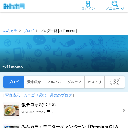
ログイン
メニュー
みんカラ
ブログ
ブログ一覧 [zx11momo]
zx11momo
ラップ
ブログ
愛車紹介
アルバム
グループ
ヒストリ
タイム
[
写真表示
｜
カテゴリ選択
｜
過去のブログ
]
飯テロォฅ(º ﾛ º ฅ)
2026/8/5 22:25
5
みんカラ：モニターキャンペーン【Premium GLA