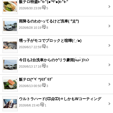
飯テロ特盛ŧ‹”ŧ‹”(๑°༥°๑)ŧ‹”ŧ‹”
2026/6/30 23:09
5
雨降るのわかってるけど洗車( ꒪Д꒪)
2026/6/28 10:19
8
甥っ子がモコでブロックと喧嘩(-᷅_-᷄๑)
2026/6/17 22:59
6
今日も2台洗車からのゲリラ豪雨|•́ω•̀ )ｼｭﾝ
2026/6/13 17:16
8
飯テロ(*´༥` *)ﾓｸﾞﾓｸﾞ
2026/6/13 00:50
3
ウルトラハード(ↀДↀ)✧しかもWコーティング
2026/6/6 23:40
1