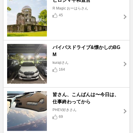
ヒロシマ平和宣言
R Magic おーはらさん
45
バイパスドライブ&懐かしのBG
M
kurajiさん
164
皆さん、こんばんは〜今日は、
仕事終わってから
PHEV好きさん
69