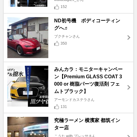
152
ND初号機 ボディコーティン
グへ♬
ブクチャンさん
350
みんカラ：モニターキャンペー
ン【Premium GLASS COAT 3
000 or 樹脂パーツ復活剤 フェ
ムトブラック】
アーモンドカステラさん
131
究極ラーメン 横濱家 都筑イン
ター店
こうた with プレッサさん