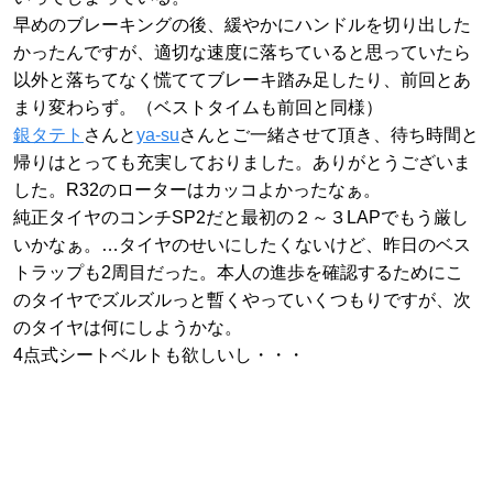
早めのブレーキングの後、緩やかにハンドルを切り出した
かったんですが、適切な速度に落ちていると思っていたら
以外と落ちてなく慌ててブレーキ踏み足したり、前回とあ
まり変わらず。（ベストタイムも前回と同様）
銀タテト
さんと
ya-su
さんとご一緒させて頂き、待ち時間と
帰りはとっても充実しておりました。ありがとうございま
した。R32のローターはカッコよかったなぁ。
純正タイヤのコンチSP2だと最初の２～３LAPでもう厳し
いかなぁ。…タイヤのせいにしたくないけど、昨日のベス
トラップも2周目だった。本人の進歩を確認するためにこ
のタイヤでズルズルっと暫くやっていくつもりですが、次
のタイヤは何にしようかな。
4点式シートベルトも欲しいし・・・