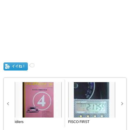
イイね！
idlers
FISCO FIRST