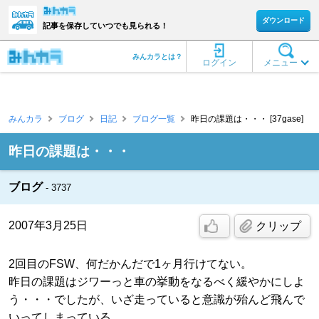
ダウンロード
記事を保存していつでも見られる！
みんカラとは？
ログイン
メニュー
みんカラ
ブログ
日記
ブログ一覧
昨日の課題は・・・ [37gase]
昨日の課題は・・・
ブログ
3737
2007年3月25日
クリップ
2回目のFSW、何だかんだで1ヶ月行けてない。
昨日の課題はジワーっと車の挙動をなるべく緩やかにしよ
う・・・でしたが、いざ走っていると意識が殆んど飛んで
いってしまっている。