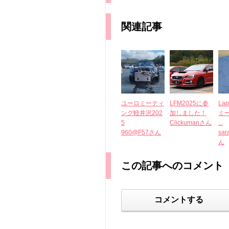
関連記事
ユーロミーティ
LFM2025に参
La
ング軽井沢202
加しました！
ミ
5
Clickumanさん
...
960@F57さん
sa
ん
この記事へのコメント
コメントする