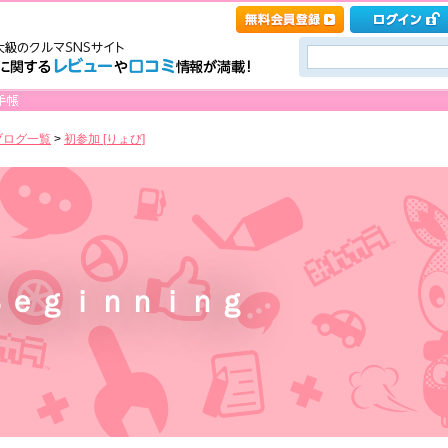
ブログ一覧
>
初参加 [りょび]
Ｂｅｇｉｎｎｉｎｇ