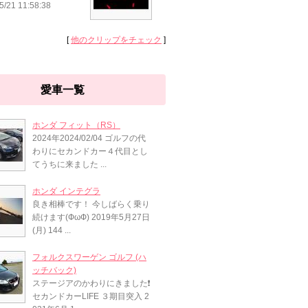
5/21 11:58:38
[
他のクリップをチェック
]
愛車一覧
ホンダ フィット（RS）
2024年2024/02/04 ゴルフの代
わりにセカンドカー４代目とし
てうちに来ました ...
ホンダ インテグラ
良き相棒です！ 今しばらく乗り
続けます(ФωФ) 2019年5月27日
(月) 144 ...
フォルクスワーゲン ゴルフ (ハ
ッチバック)
ステージアのかわりにきました❗
セカンドカーLIFE ３期目突入 2