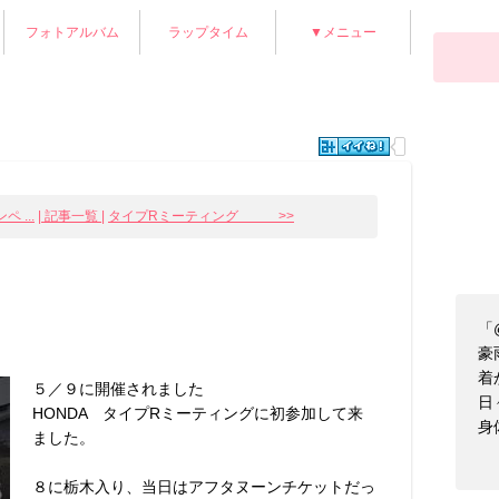
フォトアルバム
ラップタイム
▼メニュー
 ...
| 記事一覧 |
タイプRミーティング >>
「
豪
着
５／９に開催されました
日
HONDA タイプRミーティングに初参加して来
身
ました。
８に栃木入り、当日はアフタヌーンチケットだっ