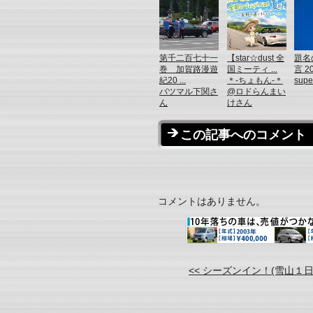
第千二百七十一
【star☆dust 全
題名
巻 加賀路漫遊
国ミーティ ...
言 20
紀20 ...
＊-ちょもん-＊
sup
バツマル下関さ
@ロドらんまい
ん
けさん
この記事へのコメント
コメントはありません。
<< シーズンイン！(雪山１日