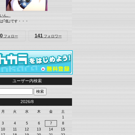
いん。
は｢低｣です・・・
0
141
フォロー
フォロワー
ユーザー内検索
<<
2026/8
>>
月
火
水
木
金
土
1
3
4
5
6
7
8
10
11
12
13
14
15
17
18
19
20
21
22