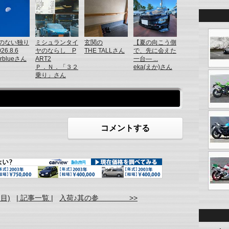
のない独り
ミシュランタイ
玄関の
【夏の向こう側
26.8.6
ヤのならし P
THE TALLさん
で、先に会えた
erblueさん
ART2
一台― ...
Ｐ．Ｎ．「３２
eka(えか)さん
乗り」さん
コメントする
目)
| 記事一覧 |
入荷♪其の参 >>