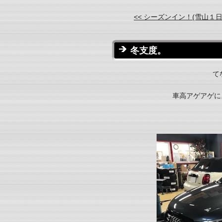
<< シーズンイン！(雪山１日
冬支度。
て
車高アゲアゲに