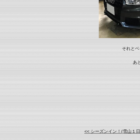
それとベ
あ
<< シーズンイン！(雪山１日