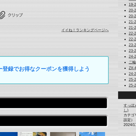
19-
20-
20-
21-
21-
イイね！ランキングページへ
22-
22-
23-
23-
24-
二輪 
ZX-4
マイカー登録でお得なクーポンを獲得しよう
24-
25-
25-
すっぽんぽ
し)
カテゴ
設定）
2024/1