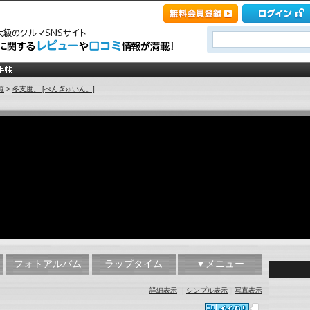
覧
>
冬支度。 [ぺんぎゅいん。]
フォトアルバム
ラップタイム
▼メニュー
詳細表示
｜
シンプル表示
｜
写真表示