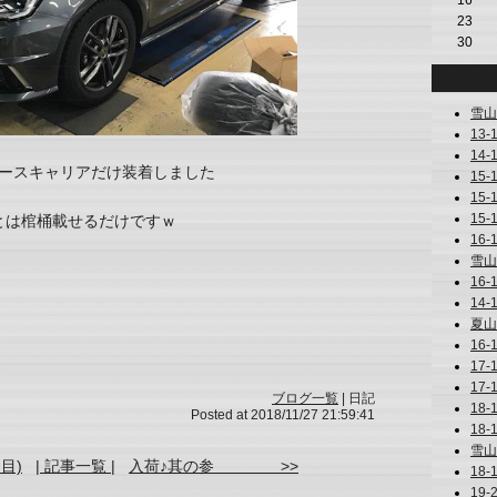
23
30
雪山道
13-
14-
ースキャリアだけ装着しました
15-
15-1
15-
とは棺桶載せるだけですｗ
16-
雪山総
16-1
14-
夏山道
16-
17-
17-
ブログ一覧
| 日記
18-
Posted at 2018/11/27 21:59:41
18-1
雪山 (
目)
| 記事一覧 |
入荷♪其の参 >>
18-
19-