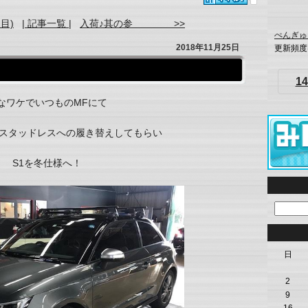
目)
| 記事一覧 |
入荷♪其の参 >>
ぺんぎゅ
2018年11月25日
更新頻度
14
なワケでいつものMFにて
スタッドレスへの履き替えしてもらい
S1を冬仕様へ！
日
2
9
16