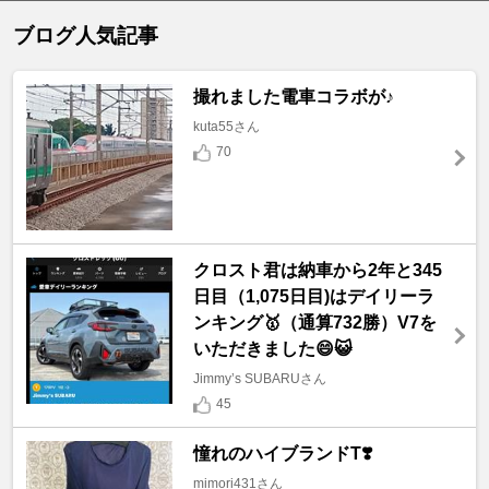
ブログ人気記事
撮れました電車コラボが♪
kuta55さん
70
クロスト君は納車から2年と345
日目（1,075日目)はデイリーラ
ンキング🥇（通算732勝）V7を
いただきました😄😺
Jimmy’s SUBARUさん
45
憧れのハイブランドT❣️
mimori431さん