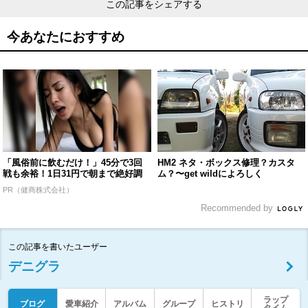
この記事をシェアする
今あなたにおすすめ
「風俗前に飲むだけ！」45分で3回
HM2 ネタ・ボックス修理？カスタ
戦も余裕！1日31円で朝まで絶好調
ム？〜get wildによろしく
PR（健商株式会社）
Recommended by
この記事を書いたユーザー
デニグラ
ラップ
ブログ
愛車紹介
アルバム
グループ
ヒストリ
タイム