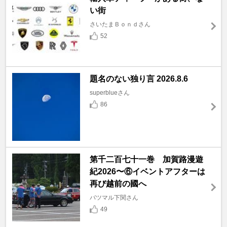
い街
さいたまＢｏｎｄさん
52
題名のない独り言 2026.8.6
superblueさん
86
第千二百七十一巻 加賀路漫遊
紀2026〜⑥イベントアフターは
再び越前の國へ
バツマル下関さん
49