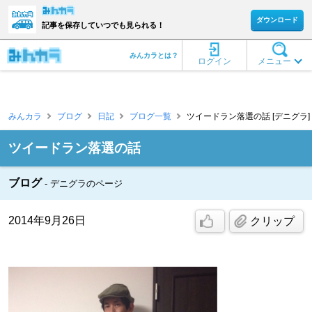
ダウンロード
記事を保存していつでも見られる！
みんカラとは？
ログイン
メニュー
みんカラ
ブログ
日記
ブログ一覧
ツイードラン落選の話 [デニグラ]
ツイードラン落選の話
ブログ
デニグラのページ
2014年9月26日
クリップ