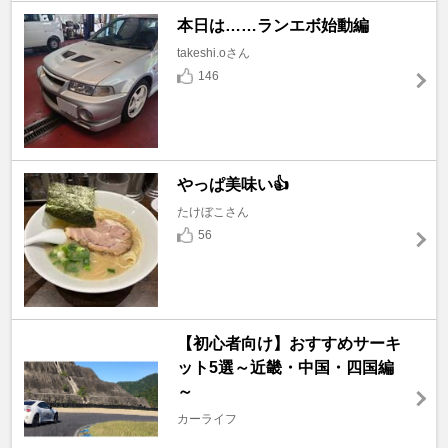
本日は……ランエボ始動編
takeshi.oさん
146
やっぱ美味い👍
たけぼこさん
56
【初心者向け】おすすめサーキ
ット5選～近畿・中国・四国編
～
カーライフ