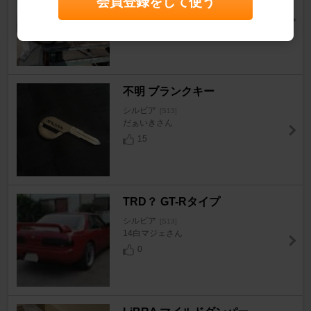
会員登録をして使う
シルビア
[S13]
すな_さん
14
不明 ブランクキー
シルビア
[S13]
だぁいきさん
15
TRD？ GT-Rタイプ
シルビア
[S13]
14白マジェさん
0