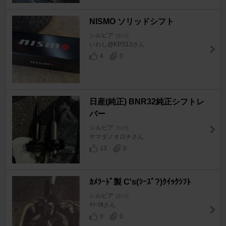
NISMO ソリッドシフト
シルビア
[S13]
いわし@KPS13さん
4
0
日産(純正) BNR32純正シフトレ
バー
シルビア
[S13]
ヤマダノオロチさん
13
0
ｶﾒﾗｰﾄﾞ製 C's(ｼｰｽﾞ?)ｸｲｯｸｼﾌﾄ
シルビア
[S13]
ﾏｧ-ﾂⅡさん
0
0