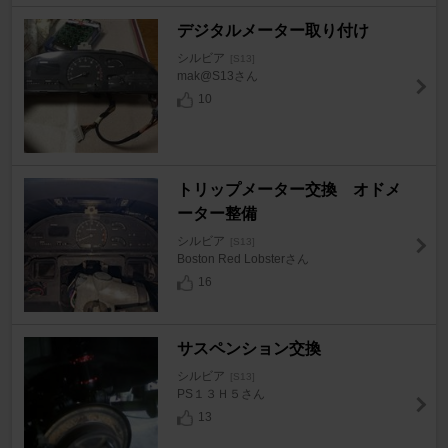
デジタルメーター取り付け
シルビア
[S13]
mak@S13さん
10
トリップメーター交換 オドメ
ーター整備
シルビア
[S13]
Boston Red Lobsterさん
16
サスペンション交換
シルビア
[S13]
PS１３Ｈ５さん
13