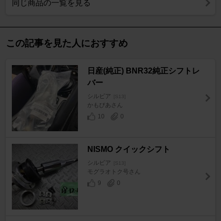
同じ商品の一覧を見る
この記事を見た人におすすめ
日産(純正) BNR32純正シフトレ
バー
シルビア
[S13]
かもびあさん
10
0
NISMO クイックシフト
シルビア
[S13]
モグラオトク号さん
9
0