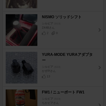
NISMO ソリッドシフト
シルビア
[S13]
2X4Bさん
2
0
YURA-MODE YURAアダプタ
ー
シルビア
[S13]
かずP!さん
13
FW1 / ニューポート FW1
シルビア
[S13]
ちかビアさん