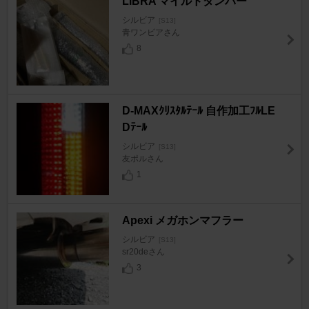
LiBRA マイルドダンパー
シルビア
[S13]
青ワンビアさん
8
D-MAXｸﾘｽﾀﾙﾃｰﾙ 自作加工ﾌﾙLE
Dﾃｰﾙ
シルビア
[S13]
友ポルさん
1
Apexi メガホンマフラー
シルビア
[S13]
sr20deさん
3