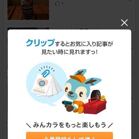
4
ＨＫＳ? 大容量？？
シルビア
[S13]
くりてるさん
5
TRUST GReddy GReddy 油
圧・油温センサーアタッチメン
ト
シルビア
[S13]
Yuutsuさん
5
HPI デュアルフロントパイプ