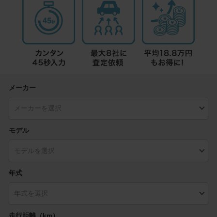
メーカー
モデル
年式
走行距離（km）