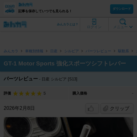
ダウンロード
記事を保存していつでも見られる！
みんカラとは？
ログイン
メニュー
みんカラ
車種別情報
日産
シルビア
パーツレビュー
駆動系
GT-1 Motor Sports 強化スポーツシフトレバー
パーツレビュー
日産 シルビア [S13]
5
評価
購入価格
-
2026年2月8日
クリップ