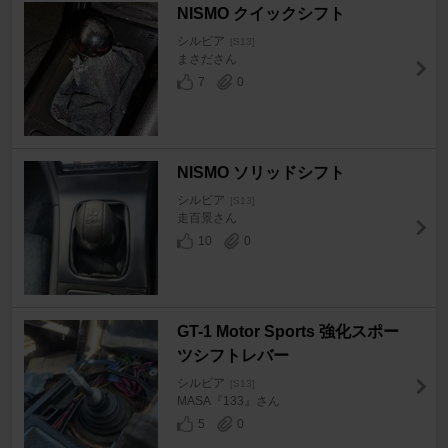
NISMO クイックシフト
シルビア
[S13]
まさださん
7
0
NISMO ソリッドシフト
シルビア
[S13]
走百景さん
10
0
GT-1 Motor Sports 強化スポー
ツシフトレバー
シルビア
[S13]
MASA『133』さん
5
0