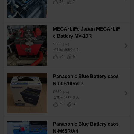
56
7
MEGA･LiFe Japan MEGA･LiF
e Battery MV-19R
S660
[JW]
如月@S660さん
54
5
Panasonic Blue Battery caos
N-60B19R/C7
S660
[JW]
ごま＠S660さん
29
3
Panasonic Blue Battery caos
N-M65R/A4