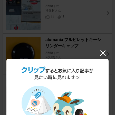
S660
[JW]
神父村さん
23
1
alumania フルビレットキーシ
リンダーキャップ
S660
[JW]
KOU吉さん
29
ホンダ(純正) スカイサウンドス
ピーカー
S660
[JW]
リッチコンソメさん
22