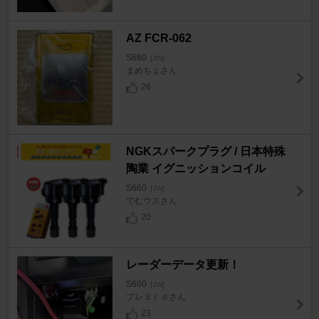
AZ FCR-062
S660
[JW]
まめちょさん
26
NGKスパークプラグ / 日本特殊
陶業 イグニッションコイル
S660
[JW]
でむウスさん
20
レーダーデータ更新！
S660
[JW]
プレ３ｒｄさん
23