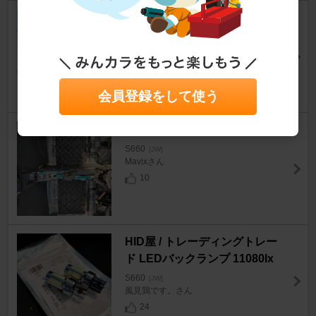
エーモン 低背ヒューズ
S660
[JW]
でむウスさん
16
会員登録をして使う
ノーブランド シンサレート
S660
[JW]
Mavixさん
10
HID屋 / トレーディングトレー
ド LEDバックランプ 11080lx
S660
[JW]
風見鶏です。さん
24