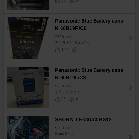
85
0
Panasonic Blue Battery caos
N-60B19R/C6
S660
[JW]
アイルトンほな♪さん
112
1
Panasonic Blue Battery caos
N-60B19L/C8
S660
[JW]
まさびん改さん
26
4
SHORAI LFX36A3-BS12
S660
[JW]
Good.3さん