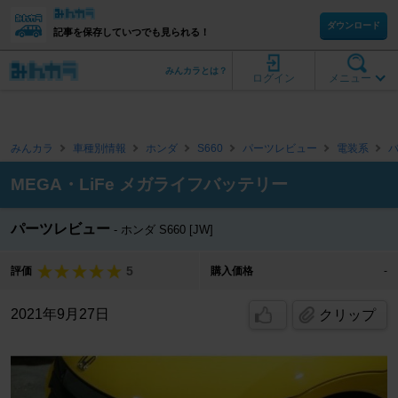
ダウンロード
記事を保存していつでも見られる！
みんカラとは？
ログイン
メニュー
みんカラ
車種別情報
ホンダ
S660
パーツレビュー
電装系
MEGA・LiFe メガライフバッテリー
パーツレビュー
ホンダ S660 [JW]
5
評価
購入価格
-
2021年9月27日
クリップ