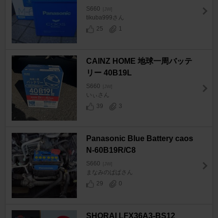
S660
[JW]
tikuba999さん
25
1
CAINZ HOME 地球一周バッテ
リー 40B19L
S660
[JW]
いぃさん
39
3
Panasonic Blue Battery caos
N-60B19R/C8
S660
[JW]
まなみのぱぱさん
29
0
SHORAI LFX36A3-BS12