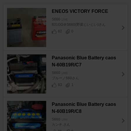
ENEOS VICTORY FORCE
S660
[JW]
831GG＠S660(野菜じいじい)さん
62
0
Panasonic Blue Battery caos
N-60B19R/C7
S660
[JW]
ブルーノ660さん
83
1
Panasonic Blue Battery caos
N-60B19R/C8
S660
[JW]
カンチ.さん