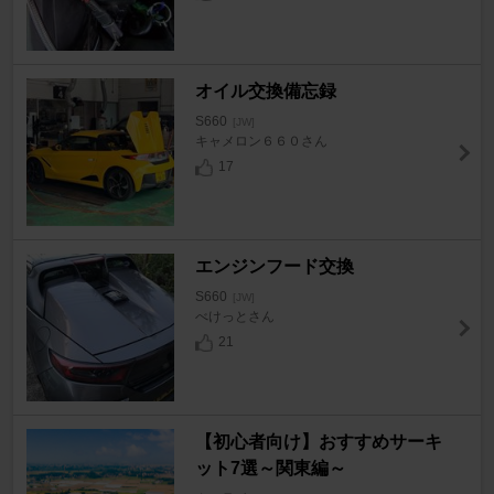
オイル交換備忘録
S660
[JW]
キャメロン６６０さん
17
エンジンフード交換
S660
[JW]
べけっとさん
21
【初心者向け】おすすめサーキ
ット7選～関東編～